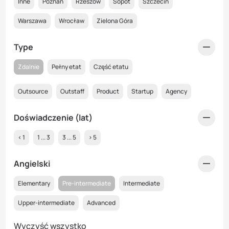
Inne
Poznań
Rzeszów
Sopot
Szczecin
Warszawa
Wrocław
Zielona Góra
Type
Zdalnie
Pełny etat
Część etatu
Outsource
Outstaff
Product
Startup
Agency
Doświadczenie (lat)
< 1
1 ... 3
3 ... 5
> 5
Angielski
Elementary
Pre-intermediate
Intermediate
Upper-intermediate
Advanced
Wyczyść wszystko