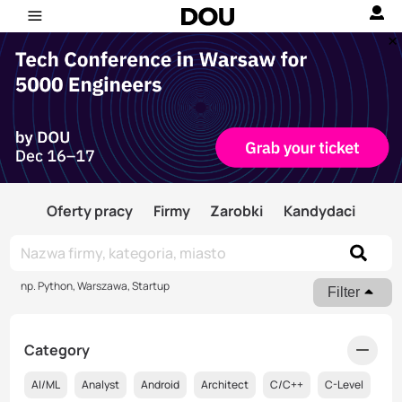
Oferty pracy
Firmy
Zarobki
Kandydaci
np. Python, Warszawa, Startup
Filter
Category
AI/ML
Analyst
Android
Architect
C/C++
C-Level