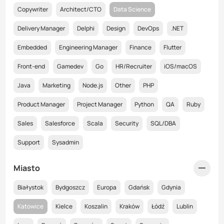
Copywriter
Architect/CTO
Data Science
Delivery Manager
Delphi
Design
DevOps
.NET
Embedded
Engineering Manager
Finance
Flutter
Front-end
Gamedev
Go
HR/Recruiter
iOS/macOS
Java
Marketing
Node.js
Other
PHP
Product Manager
Project Manager
Python
QA
Ruby
Sales
Salesforce
Scala
Security
SQL/DBA
Support
Sysadmin
Miasto
Białystok
Bydgoszcz
Europa
Gdańsk
Gdynia
Katowice
Kielce
Koszalin
Kraków
Łódź
Lublin