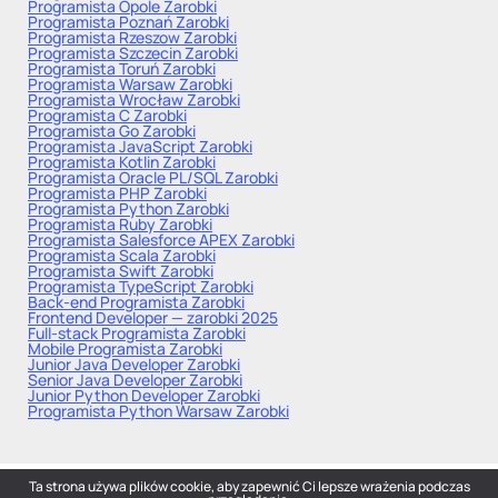
Programista Opole
Zarobki
Programista Poznań
Zarobki
Programista Rzeszow
Zarobki
Programista Szczecin
Zarobki
Programista Toruń
Zarobki
Programista Warsaw
Zarobki
Programista Wrocław
Zarobki
Programista C
Zarobki
Programista Go
Zarobki
Programista JavaScript
Zarobki
Programista Kotlin
Zarobki
Programista Oracle PL/SQL
Zarobki
Programista PHP
Zarobki
Programista Python
Zarobki
Programista Ruby
Zarobki
Programista Salesforce APEX
Zarobki
Programista Scala
Zarobki
Programista Swift
Zarobki
Programista TypeScript
Zarobki
Back-end Programista
Zarobki
Frontend Developer — zarobki 2025
Full-stack Programista
Zarobki
Mobile Programista
Zarobki
Junior Java Developer
Zarobki
Senior Java Developer
Zarobki
Junior Python Developer
Zarobki
Programista Python Warsaw
Zarobki
Ta strona używa plików cookie, aby zapewnić Ci lepsze wrażenia podczas