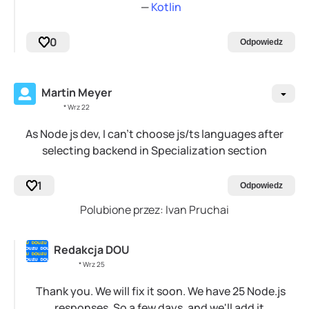
—
Kotlin
0
Odpowiedz
Martin Meyer
* Wrz 22
As Node js dev, I can't choose js/ts languages after
selecting backend in Specialization section
1
Odpowiedz
Polubione przez: Ivan Pruchai
Redakcja DOU
* Wrz 25
Thank you. We will fix it soon. We have 25 Node.js
responses. So a few days, and we'll add it.