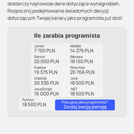
dostarczy najnowsze dane dotyczące wynagrodzeń.
Rozpocznij podejmowanie świadomych decyzji
dotyczących Twojej kariery jako programista już dziś!
Ile zarabia programista
Junior
Middle
7 750 PLN
14 275 PLN
Senior
Warsaw
22 000 PLN
18 150 PLN
Kraków
Wrocław
19 375 PLN
20 766 PLN
Gdańsk
Java
20 336 PLN
18 500 PLN
JavaScript
.NET
16 000 PLN
18 500 PLN
Python
Pracujesz jako programista?
18 500 PLN
Dodaj swoją pensję