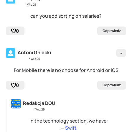
* Wrz 28
can you add sorting on salaries?
0
Odpowiedz
Antoni Gniecki
* Wrz 25
For Mobile there is no choose for Android or iOS
0
Odpowiedz
Redakcja DOU
* Wrz 25
In the technology section, we have:
—
Swift