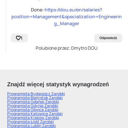
Done:
https://dou.eu/en/salaries?
position=Management&specialization=Engineerin
g_Manager
1
Odpowiedz
Polubione przez: Dmytro DOU
Znajdź więcej statystyk wynagrodzeń
Programista Bydgoszcz
Zarobki
Programista Białystok
Zarobki
Programista Gdańsk
Zarobki
Programista Gdynia
Zarobki
Programista Gliwice
Zarobki
Programista Katowice
Zarobki
Programista Kraków
Zarobki
Programista Łódź
Zarobki
Programista Lublin
Zarobki