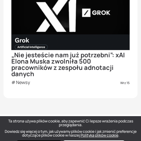
„Nie jesteście nam już potrzebni”: xAI
Elona Muska zwolniła 500
pracowników z zespołu adnotacji
danych
Newsy
Wrz 15
Ta strona używa plików cookie, aby zapewnić Ci lepsze wrażenia podczas
przeglądania.
Dowiedz się więcej o tym, jak używamy plików cookie i jak zmienić preferencje
DOU
— Polish Tech Community © 2026
dotyczące plików cookie w naszej
Polityka plików cookie
.
hello@dou.eu
Polityka prywatności
Warunki
Polityka redakcyjna