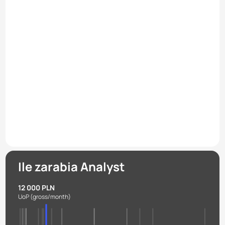
Ile zarabia Analyst
12 000 PLN
UoP
(gross/month)