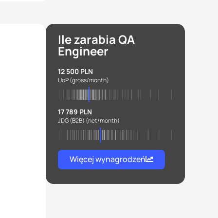
Ile zarabia QA
Engineer
12 500 PLN
UoP
(gross/month)
17 789 PLN
JDG (B2B)
(net/month)
Więcej wynagrodzeń