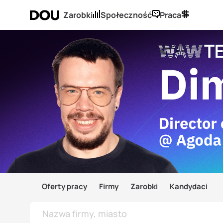
Zarobki
Społeczność
Praca
Oferty pracy
Firmy
Zarobki
Kandydaci