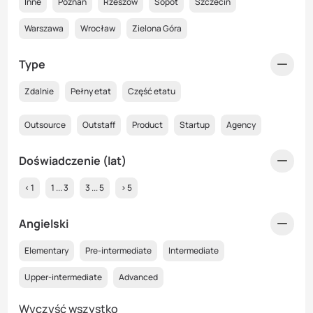
Inne
Poznań
Rzeszów
Sopot
Szczecin
Warszawa
Wrocław
Zielona Góra
Type
Zdalnie
Pełny etat
Część etatu
Outsource
Outstaff
Product
Startup
Agency
Doświadczenie (lat)
< 1
1 ... 3
3 ... 5
> 5
Angielski
Elementary
Pre-intermediate
Intermediate
Upper-intermediate
Advanced
Wyczyść wszystko