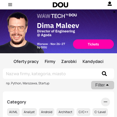
Oferty pracy
Firmy
Zarobki
Kandydaci
np. Python, Warszawa, Startup
Filter
Category
AI/ML
Analyst
Android
Architect
C/C++
C-Level