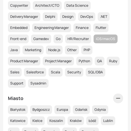
Copywriter
Architect/CTO
Data Science
Delivery Manager
Delphi
Design
DevOps
.NET
Embedded
Engineering Manager
Finance
Flutter
Front-end
Gamedev
Go
HR/Recruiter
iOS/macOS
Java
Marketing
Node.js
Other
PHP
Product Manager
Project Manager
Python
QA
Ruby
Sales
Salesforce
Scala
Security
SQL/DBA
Support
Sysadmin
Miasto
Białystok
Bydgoszcz
Europa
Gdańsk
Gdynia
Katowice
Kielce
Koszalin
Kraków
Łódź
Lublin