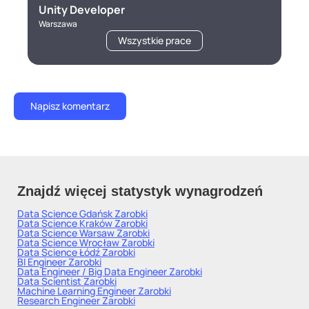
Unity Developer
Warszawa
Wszystkie prace
Znajdź więcej statystyk wynagrodzeń
Data Science Gdańsk
Zarobki
Data Science Kraków
Zarobki
Data Science Warsaw
Zarobki
Data Science Wrocław
Zarobki
Data Science Łódź
Zarobki
BI Engineer
Zarobki
Data Engineer / Big Data Engineer
Zarobki
Data Scientist
Zarobki
Machine Learning Engineer
Zarobki
Research Engineer
Zarobki