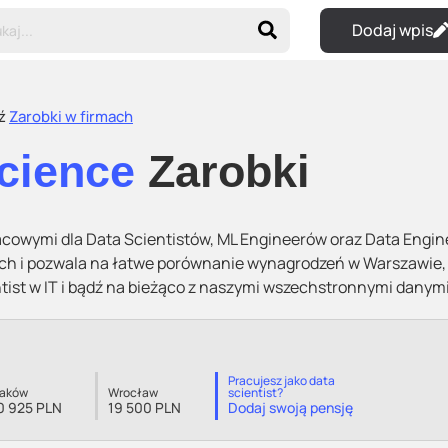
Dodaj wpis
ź
Zarobki w firmach
Science
Zarobki
cowymi dla Data Scientistów, ML Engineerów oraz Data Engi
ch i pozwala na łatwe porównanie wynagrodzeń w Warszawie, 
entist w IT i bądź na bieżąco z naszymi wszechstronnymi danym
Pracujesz jako data
raków
Wrocław
scientist?
0 925 PLN
19 500 PLN
Dodaj swoją pensję