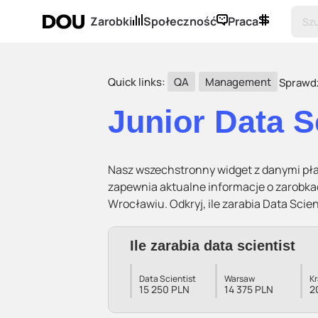
Zarobki
Społeczność
Praca
Quick links:
QA
Management
Sprawd
Junior Data 
Nasz wszechstronny widget z danymi pła
zapewnia aktualne informacje o zarobka
Wrocławiu. Odkryj, ile zarabia Data Sci
Ile zarabia data scientist
Data Scientist
Warsaw
K
15 250 PLN
14 375 PLN
2