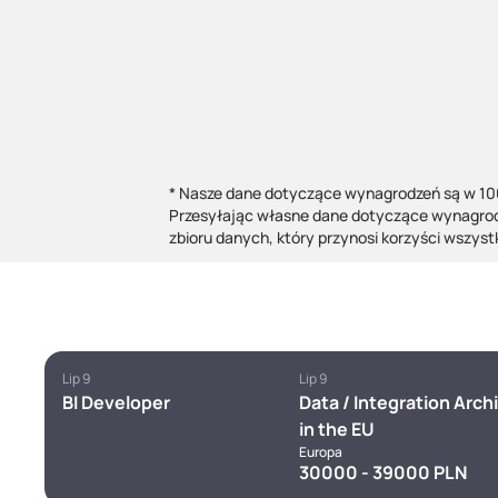
* Nasze dane dotyczące wynagrodzeń są w 100
Przesyłając własne dane dotyczące wynagrodz
zbioru danych, który przynosi korzyści wszyst
Lip 9
Lip 9
BI Developer
Data / Integration Arch
in the EU
Europa
30000 - 39000 PLN