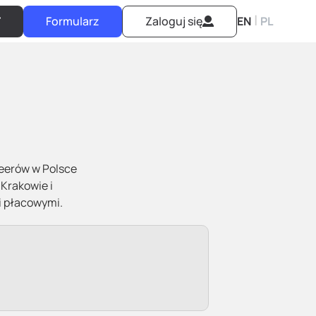
|
Formularz
Zaloguj się
EN
PL
neerów w Polsce
Krakowie i
i płacowymi.