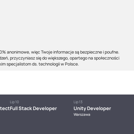
% anonimowe, więc Twoje informacje są bezpieczne i poufne.
eń, przyczyniasz się do większego, opartego na społeczności
kim specjalistom ds. technologii w Polsce.
Lip 10
Lip 13
itect
Full Stack Developer
Unity Developer
Warszawa