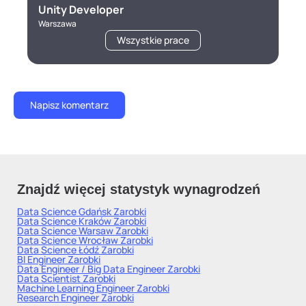
Unity Developer
Warszawa
Wszystkie prace
Znajdź więcej statystyk wynagrodzeń
Data Science Gdańsk
Zarobki
Data Science Kraków
Zarobki
Data Science Warsaw
Zarobki
Data Science Wrocław
Zarobki
Data Science Łódź
Zarobki
BI Engineer
Zarobki
Data Engineer / Big Data Engineer
Zarobki
Data Scientist
Zarobki
Machine Learning Engineer
Zarobki
Research Engineer
Zarobki