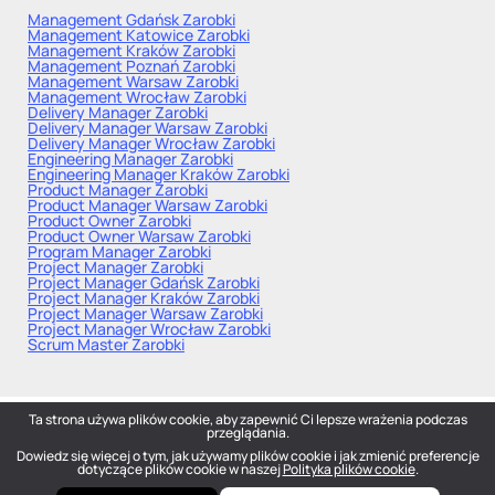
Management Gdańsk
Zarobki
Management Katowice
Zarobki
Management Kraków
Zarobki
Management Poznań
Zarobki
Management Warsaw
Zarobki
Management Wrocław
Zarobki
Delivery Manager
Zarobki
Delivery Manager Warsaw
Zarobki
Delivery Manager Wrocław
Zarobki
Engineering Manager
Zarobki
Engineering Manager Kraków
Zarobki
Product Manager
Zarobki
Product Manager Warsaw
Zarobki
Product Owner
Zarobki
Product Owner Warsaw
Zarobki
Program Manager
Zarobki
Project Manager
Zarobki
Project Manager Gdańsk
Zarobki
Project Manager Kraków
Zarobki
Project Manager Warsaw
Zarobki
Project Manager Wrocław
Zarobki
Scrum Master
Zarobki
Ta strona używa plików cookie, aby zapewnić Ci lepsze wrażenia podczas
przeglądania.
Dowiedz się więcej o tym, jak używamy plików cookie i jak zmienić preferencje
DOU
— Polish Tech Community © 2026
dotyczące plików cookie w naszej
Polityka plików cookie
.
hello@dou.eu
Polityka prywatności
Warunki
Polityka redakcyjna