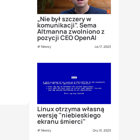
„Nie był szczery w
komunikacji”. Sema
Altmanna zwolniono z
pozycji CEO OpenAI
Newsy
Lis 17, 2023
Linux otrzyma własną
wersję "niebieskiego
ekranu śmierci"
Newsy
Gru 13, 2023