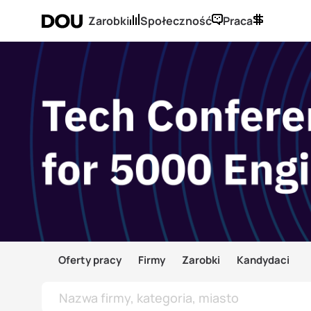
Zarobki
Społeczność
Praca
Oferty pracy
Firmy
Zarobki
Kandydaci