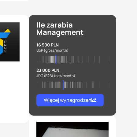
Ile zarabia
Management
16 500 PLN
UoP
(gross/month)
23 000 PLN
JDG (B2B)
(net/month)
Więcej wynagrodzeń