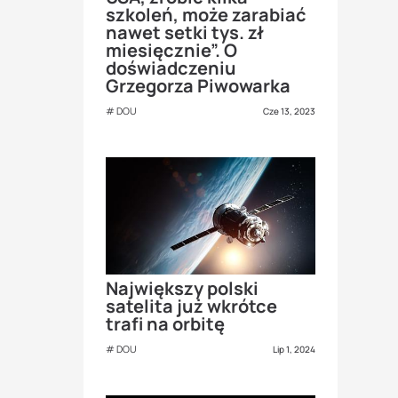
szkoleń, może zarabiać
nawet setki tys. zł
miesięcznie”. O
doświadczeniu
Grzegorza Piwowarka
DOU
Cze 13, 2023
Największy polski
satelita już wkrótce
trafi na orbitę
DOU
Lip 1, 2024