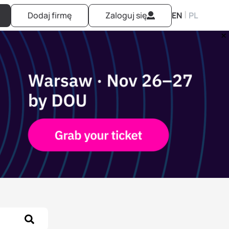
|
Dodaj firmę
Zaloguj się
EN
PL