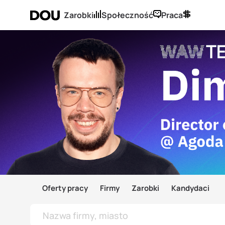
Zarobki
Społeczność
Praca
Oferty pracy
Firmy
Zarobki
Kandydaci