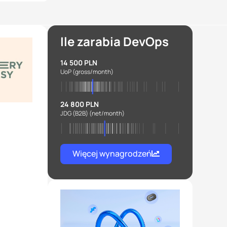
Ile zarabia DevOps
14 500 PLN
UoP
(gross/month)
24 800 PLN
JDG (B2B)
(net/month)
Więcej wynagrodzeń