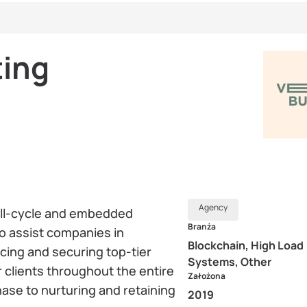
ting
Agency
full-cycle and embedded
Branża
to assist companies in
Blockchain, High Load
rcing and securing top-tier
Systems, Other
 clients throughout the entire
Założona
ase to nurturing and retaining
2019