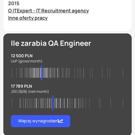
2015
O ITExpert - IT Recruitment agency
Inne oferty pracy
Ile zarabia QA Engineer
12 500 PLN
UoP
(gross/month)
17 789 PLN
JDG (B2B)
(net/month)
Więcej wynagrodzeń