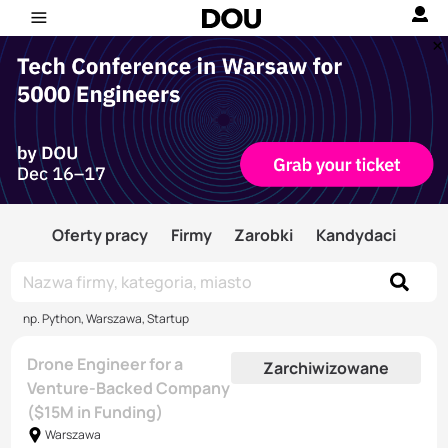
Oferty pracy
Firmy
Zarobki
Kandydaci
np. Python, Warszawa, Startup
Drone Engineer for a
Zarchiwizowane
Venture-Backed Company
($15M in Funding)
Warszawa