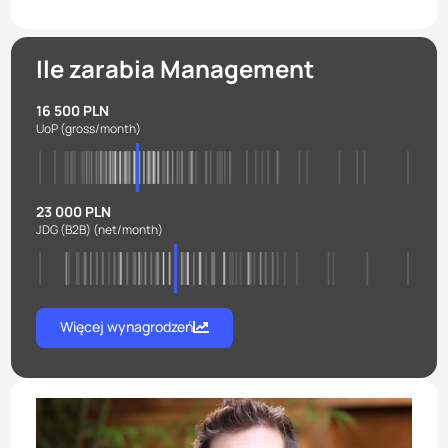
Ile zarabia Management
16 500 PLN
UoP
(gross/month)
23 000 PLN
JDG (B2B)
(net/month)
Więcej wynagrodzeń