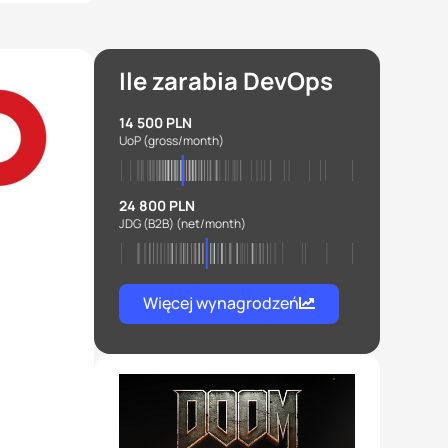
Ile zarabia DevOps
14 500 PLN
UoP
(gross/month)
24 800 PLN
JDG (B2B)
(net/month)
Więcej wynagrodzeń