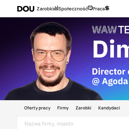
Zarobki
Społeczność
Praca
Oferty pracy
Firmy
Zarobki
Kandydaci