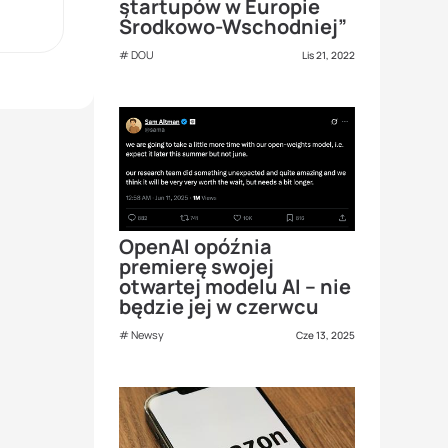
startupów w Europie
Środkowo-Wschodniej”
DOU
Lis 21, 2022
OpenAI opóźnia
premierę swojej
otwartej modelu AI – nie
będzie jej w czerwcu
Newsy
Cze 13, 2025