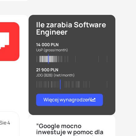
Ile zarabia Software
Engineer
14 000 PLN
UoP
(gross/month)
21 900 PLN
JDG (B2B)
(net/month)
Więcej wynagrodzeń
Sie 4
”Google mocno
inwestuje w pomoc dla