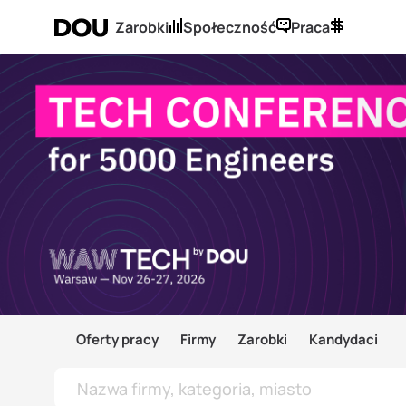
Zarobki
Społeczność
Praca
Oferty pracy
Firmy
Zarobki
Kandydaci