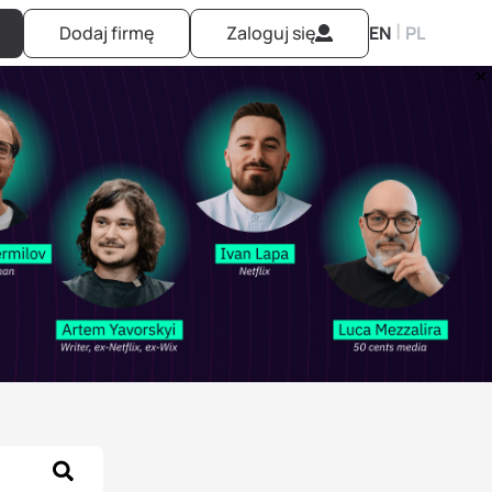
|
Dodaj firmę
Zaloguj się
EN
PL