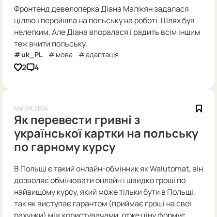
Фронтенд девелоперка Діана Малікян задалася
ціллю і перейшла на польську на роботі. Шлях був
нелегким. Але Діана впоралася і радить всім іншим
теж вчити польську.
uk_PL
мова
адаптація
2
4
Mar 29, 2024
Як перевести гривні з
української картки на польську
по гарному курсу
В Польщі є такий онлайн-обмінник як Walutomat, він
дозволяє обмінювати онлайн і швидко гроші по
найвищому курсу, який може тільки бути в Польщі,
так як виступає гарантом (приймає гроші на свої
рахунки) між користувачами, отже ціну формує