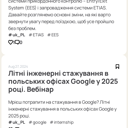
системи прикордонного контролю – Entry/Exit
System (EES) і запровадження системи ETIAS.
Давайте розглянемо основні зміни, на які варто
звернути увагу перед поїздкою, щоб усе пройшло
без проблем.
uk_PL
ETIAS
EES
1
0
Aug 27, 2024
Літні інженерні стажування в
польських офісах Google у 2025
році. Вебінар
Мрієш потрапити на стажування в Google? Літні
інженерні стажування в польських офісах Google у
2025 році.
uk_PL
google
internship