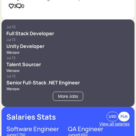
3
0
Jul 10
Full Stack Developer
Jul 13
Unity Developer
Warsaw
Jul 13
Talent Sourcer
Warsaw
Jul 13
Senior Full-Stack .NET Engineer
Warsaw
More Jobs
Salaries Stats
USD
PLN
View all salaries
Software Engineer
QA Engineer
Junior
7 750
Junior
6 650