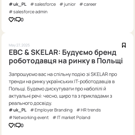
uk_PL
salesforce
junior
career
salesforce admin
1
0
May 27, 2025
EBC & SKELAR: Будуємо бренд
роботодавця на ринку в Польщі
Запрошуємо вас на спільну подію зі SKELAR про
тренди на ринку українських ІТ-роботодавців в
Польщі. Будемо дискутувати про наболілі й
актуальні речі: чесно, щиро та з прикладами з
реального досвіду.
uk_PL
Employer Branding
HR trends
Networking event
IT market Poland
1
0