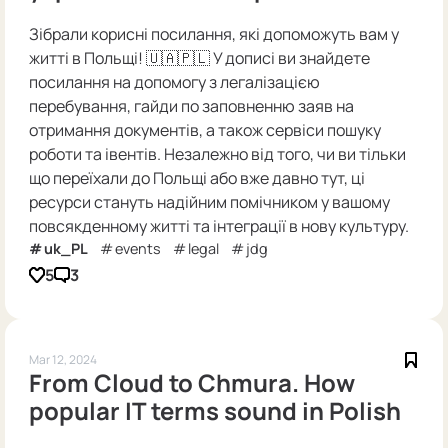
Зібрали корисні посилання, які допоможуть вам у
житті в Польщі! 🇺🇦🇵🇱 У дописі ви знайдете
посилання на допомогу з легалізацією
перебування, гайди по заповненню заяв на
отримання документів, а також сервіси пошуку
роботи та івентів. Незалежно від того, чи ви тільки
що переїхали до Польщі або вже давно тут, ці
ресурси стануть надійним помічником у вашому
повсякденному житті та інтеграції в нову культуру.
uk_PL
events
legal
jdg
5
3
Mar 12, 2024
From Cloud to Chmura. How
popular IT terms sound in Polish