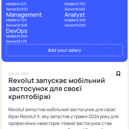
Middle
14 275
Middle
12 750
Senior
22 000
Senior
18 450
Management
Analyst
Middle
14 100
Middle
14 500
Senior
20 625
Senior
19 000
DevOps
Middle
16 200
Senior
23 475
Add your salary
Mar 28, 2025
Revolut запускає мобільний
застосунок для своєї
криптобіржі
Revolut випустив мобільний застосунок для своєї
біржі Revolut X, яку запустив у травні 2024 року для
професійних інвесторів. Новий застосунок став