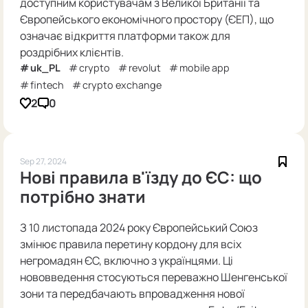
доступним користувачам з Великої Британії та
Європейського економічного простору (ЄЕП), що
означає відкриття платформи також для
роздрібних клієнтів.
uk_PL
crypto
revolut
mobile app
fintech
crypto exchange
2
0
Sep 27, 2024
Нові правила в'їзду до ЄС: що
потрібно знати
З 10 листопада 2024 року Європейський Союз
змінює правила перетину кордону для всіх
негромадян ЄС, включно з українцями. Ці
нововведення стосуються переважно Шенгенської
зони та передбачають впровадження нової