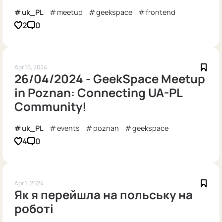
uk_PL
meetup
geekspace
frontend
2
0
Apr 16, 2024
26/04/2024 - GeekSpace Meetup
in Poznan: Connecting UA-PL
Community!
uk_PL
events
poznan
geekspace
4
0
Apr 1, 2024
Як я перейшла на польську на
роботі