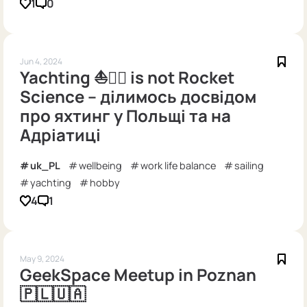
1
0
Jun 4, 2024
Yachting ⛵️🏴‍☠️ is not Rocket
Science -- ділимось досвідом
про яхтинг у Польщі та на
Адріатиці
uk_PL
wellbeing
work life balance
sailing
yachting
hobby
4
1
May 9, 2024
GeekSpace Meetup in Poznan
🇵🇱🇺🇦