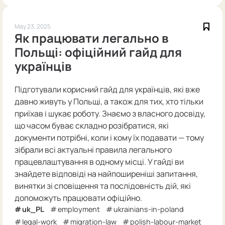
May 23, 2025
Як працювати легально в
Польщі: офіційний гайд для
українців
Підготували корисний гайд для українців, які вже
давно живуть у Польщі, а також для тих, хто тільки
приїхав і шукає роботу. Знаємо з власного досвіду,
що часом буває складно розібратися, які
документи потрібні, коли і кому їх подавати — тому
зібрали всі актуальні правила легального
працевлаштування в одному місці. У гайді ви
знайдете відповіді на найпоширеніші запитання,
винятки зі сповіщення та послідовність дій, які
допоможуть працювати офіційно.
uk_PL
employment
ukrainians-in-poland
legal-work
migration-law
polish-labour-market