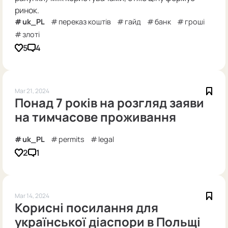
ринок.
uk_PL
переказ коштів
гайд
банк
гроші
злоті
5
4
Mar 21, 2024
Понад 7 років на розгляд заяви
на тимчасове проживання
uk_PL
permits
legal
2
1
Mar 14, 2024
Корисні посилання для
української діаспори в Польщі