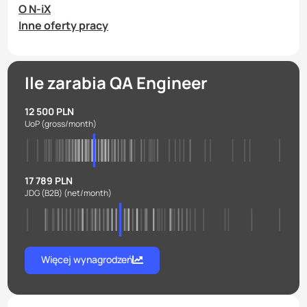
O N-iX
Inne oferty pracy
Ile zarabia QA Engineer
12 500 PLN
UoP
(gross/month)
17 789 PLN
JDG (B2B)
(net/month)
Więcej wynagrodzeń