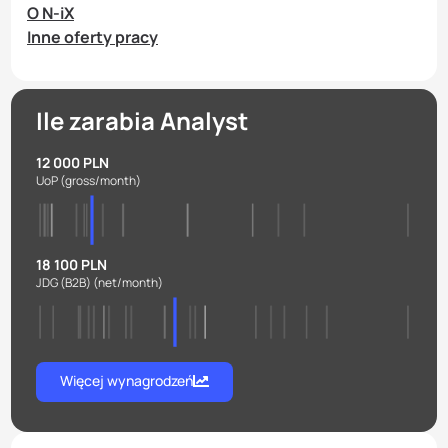
O N-iX
Inne oferty pracy
Ile zarabia Analyst
12 000 PLN
UoP
(gross/month)
18 100 PLN
JDG (B2B)
(net/month)
Więcej wynagrodzeń