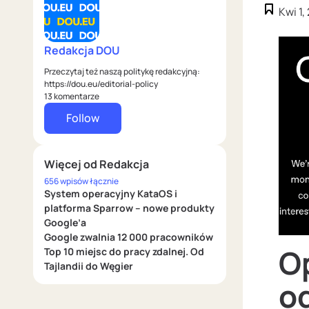
Kwi 1,
Redakcja DOU
Przeczytaj też naszą politykę redakcyjną:
https://dou.eu/editorial-policy
13 komentarze
Follow
Więcej od Redakcja
656 wpisów łącznie
System operacyjny KataOS i
platforma Sparrow – nowe produkty
Google’a
Google zwalnia 12 000 pracowników
O
Top 10 miejsc do pracy zdalnej. Od
Tajlandii do Węgier
od