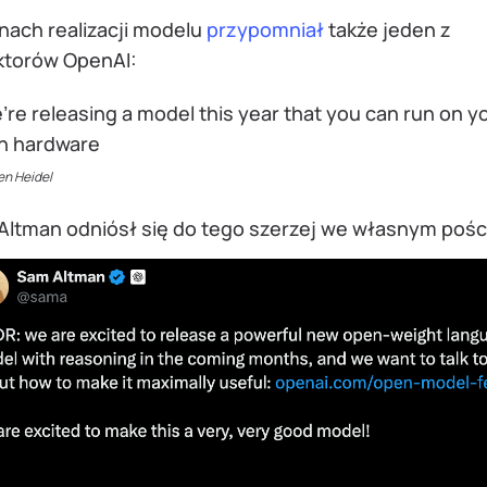
nach realizacji modelu
przypomniał
także jeden z
ktorów OpenAI:
re releasing a model this year that you can run on y
n hardware
en Heidel
Altman odniósł się do tego szerzej we własnym pośc