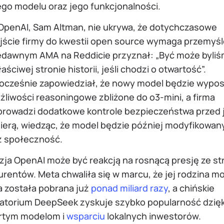
go modelu oraz jego funkcjonalności.
OpenAI, Sam Altman, nie ukrywa, że dotychczasowe
jście firmy do kwestii open source wymaga przemyśl
edawnym AMA na Reddicie przyznał: „Być może byliś
aściwej stronie historii, jeśli chodzi o otwartość”.
ocześnie zapowiedział, że nowy model będzie wypo
liwości reasoningowe zbliżone do o3-mini, a firma
prowadzi dodatkowe kontrole bezpieczeństwa przed 
ierą, wiedząc, że model będzie później modyfikowan
z społeczność.
zja OpenAI może być reakcją na rosnącą presję ze st
rentów. Meta chwaliła się w marcu, że jej rodzina mo
a została pobrana już
ponad miliard razy
, a chińskie
ratorium DeepSeek zyskuje szybko popularność dzięk
rtym modelom i
wsparciu
lokalnych inwestorów.