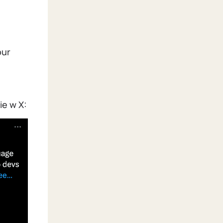
our
ie w X: