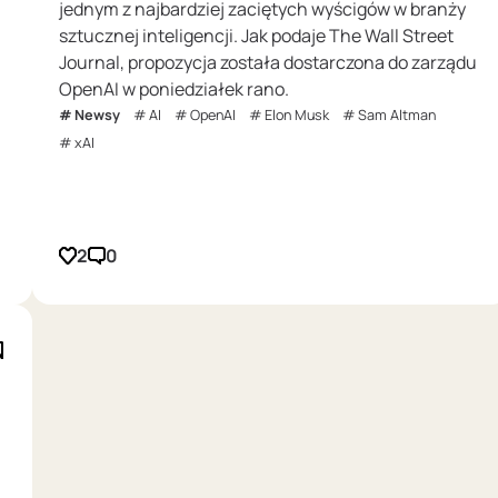
jednym z najbardziej zaciętych wyścigów w branży
sztucznej inteligencji. Jak podaje The Wall Street
Journal, propozycja została dostarczona do zarządu
OpenAI w poniedziałek rano.
Newsy
AI
OpenAI
Elon Musk
Sam Altman
xAI
2
0