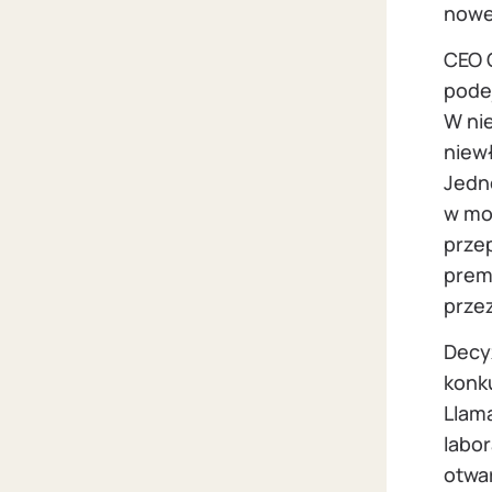
nowe
CEO 
pode
W ni
niewł
Jedn
w moż
prze
prem
prze
Decy
konku
Llam
labo
otwa