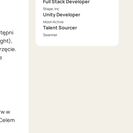
Full Stack Developer
Stape, Inc
Unity Developer
Moon Active
Talent Sourcer
stępni
Swarmer
ght),
rzęcie.
e
rw w
. Celem