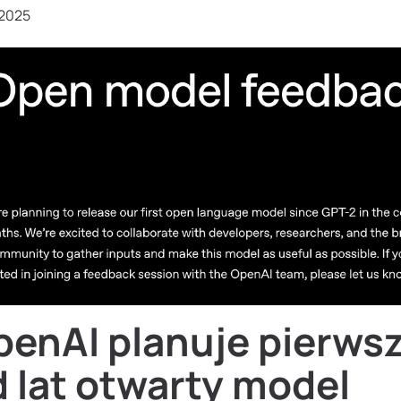
 2025
penAI planuje pierws
 lat otwarty model