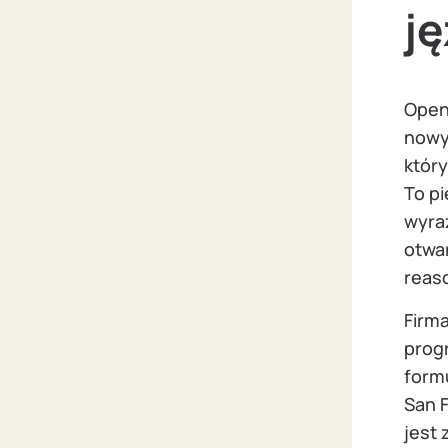
j
Open
nowy
któr
To pi
wyra
otwa
reas
Firma
prog
formu
San F
jest 