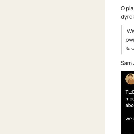
O pla
dyre
We’
ow
Stev
Sam 