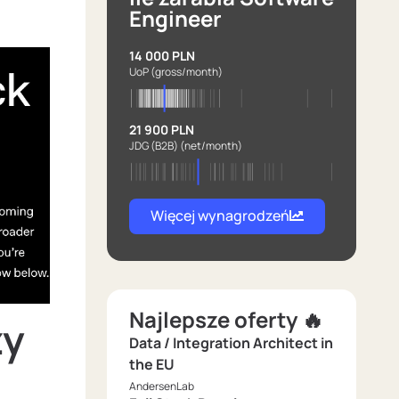
Engineer
14 000 PLN
UoP
(gross/month)
21 900 PLN
JDG (B2B)
(net/month)
Więcej wynagrodzeń
Najlepsze oferty 🔥
zy
Data / Integration Architect in
the EU
AndersenLab