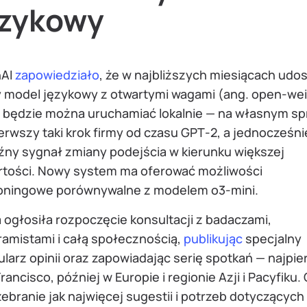
ęzykowy
AI
zapowiedziało
, że w najbliższych miesiącach udo
 model językowy z otwartymi wagami (ang. open-wei
y będzie można uruchamiać lokalnie — na własnym sp
erwszy taki krok firmy od czasu GPT‑2, a jednocześni
źny sygnał zmiany podejścia w kierunku większej
rtości. Nowy system ma oferować możliwości
oningowe porównywalne z modelem o3-mini.
 ogłosiła rozpoczęcie konsultacji z badaczami,
ramistami i całą społecznością,
publikując
specjalny
larz opinii oraz zapowiadając serię spotkań — najpie
rancisco, później w Europie i regionie Azji i Pacyfiku
zebranie jak najwięcej sugestii i potrzeb dotyczących