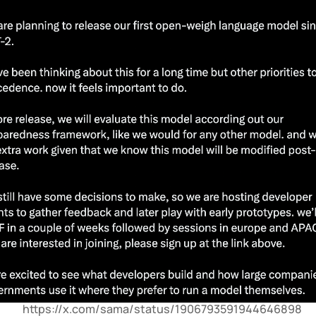
https://x.com/sama/status/1906793591944646898