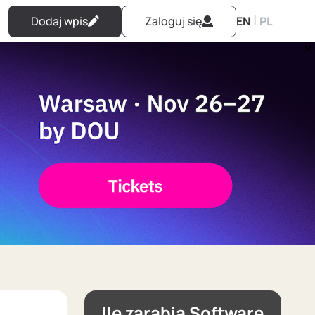
|
Dodaj wpis
Zaloguj się
EN
PL
Ile zarabia Software