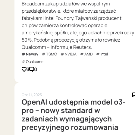
Broadcom zakup udziałów we wspólnym
przedsiębiorstwie, które miałoby zarządzać
fabrykami Intel Foundry. Tajwański producent
chipów zamierza kontrolować operacje
amerykańskiej spółki, ale jego udział nie przekroczy
50%. Podobną propozycję otrzymało również
Qualcomm – informuje Reuters.
Newsy
TSMC
NVIDIA
AMD
Intel
Qualcomm
3
0
Cze 11, 2025
OpenAI udostępnia model o3-
pro – nowy standard w
zadaniach wymagających
precyzyjnego rozumowania