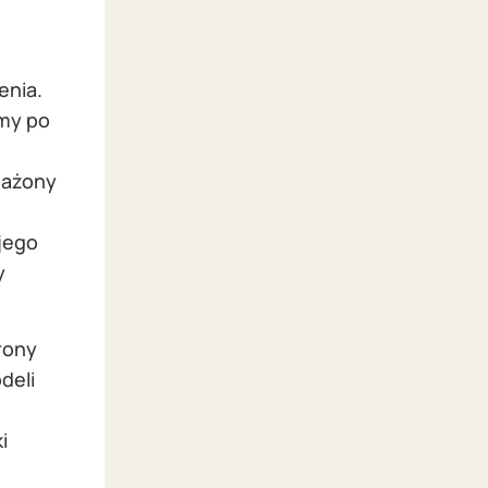
enia.
my po
sażony
jego
y
rony
deli
i