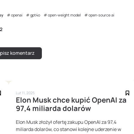
sy
openai
gpt4o
open-weight model
open-source ai
2
Lut 11, 2025
Elon Musk chce kupić OpenAI za
97,4 miliarda dolarów
Elon Musk złożył ofertę zakupu OpenAI za 97,4
miliarda dolarów, co stanowi kolejne uderzenie w