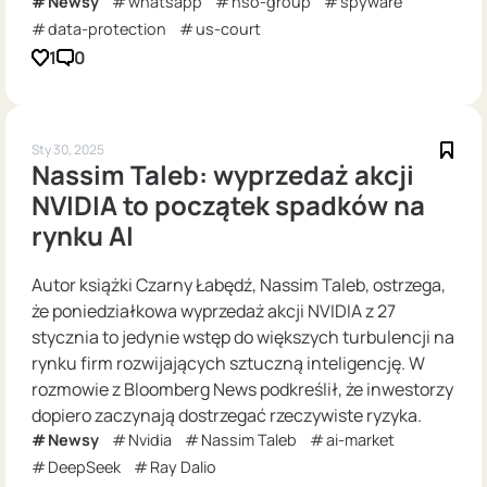
Newsy
whatsapp
nso-group
spyware
data-protection
us-court
1
0
Sty 30, 2025
Nassim Taleb: wyprzedaż akcji
NVIDIA to początek spadków na
rynku AI
Autor książki Czarny Łabędź, Nassim Taleb, ostrzega,
że poniedziałkowa wyprzedaż akcji NVIDIA z 27
stycznia to jedynie wstęp do większych turbulencji na
rynku firm rozwijających sztuczną inteligencję. W
rozmowie z Bloomberg News podkreślił, że inwestorzy
dopiero zaczynają dostrzegać rzeczywiste ryzyka.
Newsy
Nvidia
Nassim Taleb
ai-market
DeepSeek
Ray Dalio