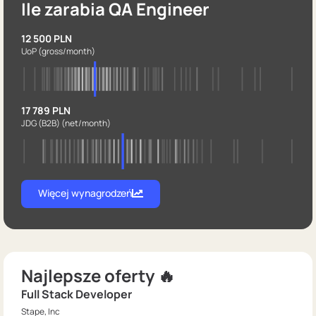
Ile zarabia QA Engineer
12 500 PLN
UoP
(gross/month)
17 789 PLN
JDG (B2B)
(net/month)
Więcej wynagrodzeń
Najlepsze oferty 🔥
Full Stack Developer
Stape, Inc