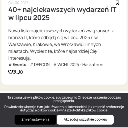
Cze 30, 2025
40+ najciekawszych wydarzeń IT
w lipcu 2025
Nowa lista najciekawszych wydarzeń związanych z
branżą IT, które odbędą się w lipcu 2025 r. w
Warszawie, Krakowie, we Wrocławiu i innych
miastach. Wybierz te, które najbardziej Cię
interesują.
Events
DEFCON
WCHL 2025 - Hackathon
3
0
Ta strona używa plików cookie, aby zapewnić Ci lepsze wrażenia podczas
przeglądania.
Dowiedz się więcej o tym, jak używamy plików cookie i jak zmienić preferencje
dotyczące plików cookie w naszej
Polityka plików cookie
.
Zmień ustawienia
Akceptuj wszystkie cookies