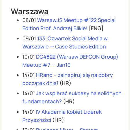
Warszawa
08/01
WarsawJS Meetup #122 Special
Edition Prof. Andrzej Blikle!
[ENG]
09/01
133. Czwartek Social Media w
Warszawie — Case Studies Edition
10/01
DC4822 (Warsaw DEFCON Group)
Meetup #7 — Jan10
14/01
HRano – zainspiruj się na dobry
początek dnia!
(HR)
14/01
Jak wspierać sukcesy na solidnych
fundamentach?
(HR)
14/01
IV Akademia Kobiet Liderek
Przyszłości
(HR)
16/01
Business Mixer — Sterem,