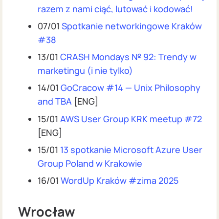
razem z nami ciąć, lutować i kodować!
07/01
Spotkanie networkingowe Kraków
#38
13/01
CRASH Mondays № 92: Trendy w
marketingu (i nie tylko)
14/01
GoCracow #14 — Unix Philosophy
and TBA
[ENG]
15/01
AWS User Group KRK meetup #72
[ENG]
15/01
13 spotkanie Microsoft Azure User
Group Poland w Krakowie
16/01
WordUp Kraków #zima 2025
Wrocław