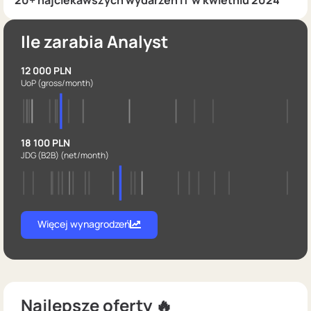
20+ najciekawszych wydarzeń IT w kwietniu 2024
Ile zarabia Analyst
12 000 PLN
UoP
(gross/month)
18 100 PLN
JDG (B2B)
(net/month)
Więcej wynagrodzeń
Najlepsze oferty 🔥