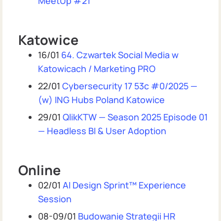
MeetUp #21
Katowice
16/01
64. Czwartek Social Media w
Katowicach / Marketing PRO
22/01
Cybersecurity 17 53c #0/2025 —
(w) ING Hubs Poland Katowice
29/01
QlikKTW — Season 2025 Episode 01
— Headless BI & User Adoption
Online
02/01
AI Design Sprint™ Experience
Session
08-09/01
Budowanie Strategii HR