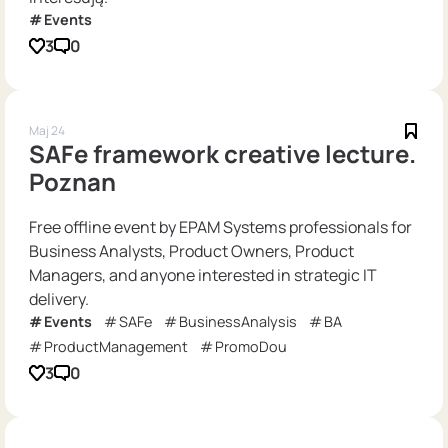
Events
3
0
Maj 24
SAFe framework creative lecture.
Poznan
Free offline event by EPAM Systems professionals for
Business Analysts, Product Owners, Product
Managers, and anyone interested in strategic IT
delivery.
Events
SAFe
BusinessAnalysis
BA
ProductManagement
PromoDou
3
0