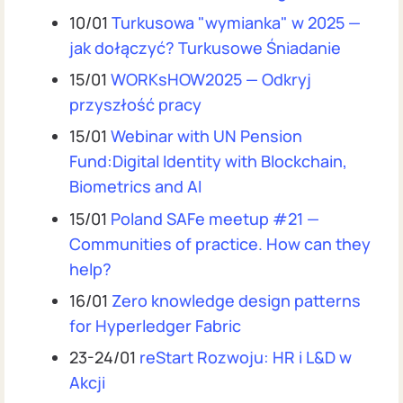
10/01
Turkusowa "wymianka" w 2025 —
jak dołączyć? Turkusowe Śniadanie
15/01
WORKsHOW2025 — Odkryj
przyszłość pracy
15/01
Webinar with UN Pension
Fund:Digital Identity with Blockchain,
Biometrics and AI
15/01
Poland SAFe meetup #21 —
Communities of practice. How can they
help?
16/01
Zero knowledge design patterns
for Hyperledger Fabric
23-24/01
reStart Rozwoju: HR i L&D w
Akcji