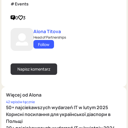
Events
0
3
Alona Titova
Head of Partnerships
Follow
Więcej od Alona
42 wpisów łącznie
50+ najciekawszych wydarzeń IT w lutym 2025
Корисні посилання для української діаспори в
Польщі