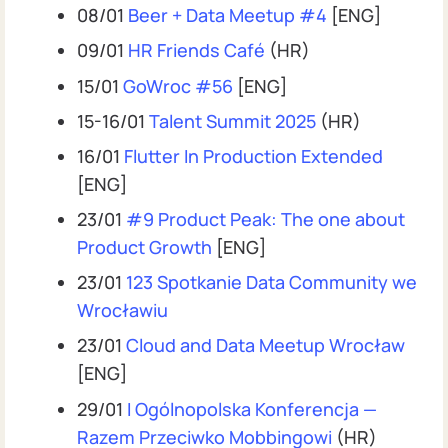
08/01
Beer + Data Meetup #4
[ENG]
09/01
HR Friends Café
(HR)
15/01
GoWroc #56
[ENG]
15-16/01
Talent Summit 2025
(HR)
16/01
Flutter In Production Extended
[ENG]
23/01
#9 Product Peak: The one about
Product Growth
[ENG]
23/01
123 Spotkanie Data Community we
Wrocławiu
23/01
Cloud and Data Meetup Wrocław
[ENG]
29/01
I Ogólnopolska Konferencja —
Razem Przeciwko Mobbingowi
(HR)