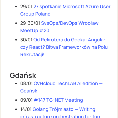
29/01
27 spotkanie Microsoft Azure User
Group Poland
29-30/01
SysOps/DevOps Wrocław
MeetUp #20
30/01
Od Rekrutera do Geeka: Angular
czy React? Bitwa Frameworków na Polu
Rekrutacji!
Gdańsk
08/01
OVHcloud TechLAB AI edition —
Gdańsk
09/01
#147 TG-NET Meeting
14/01
Golang Trójmiasto — Writing
infrastructure orchestration for fun