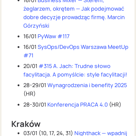
żeglarzem, okrętem — Jak podejmować
dobre decyzje prowadząc firmę. Marcin
Górzyński
16/01
PyWaw #117
16/01
SysOps/DevOps Warszawa MeetUp
#71
20/01
#315 A. Jach: Trudne słowo
facylitacja. A pomyślcie: style facylitacji!
28-29/01
Wynagrodzenia i benefity 2025
(HR)
28-30/01
Konferencja PRACA 4.0
(HR)
Kraków
03/01 (10, 17, 24, 31)
Nighthack — wpadnij