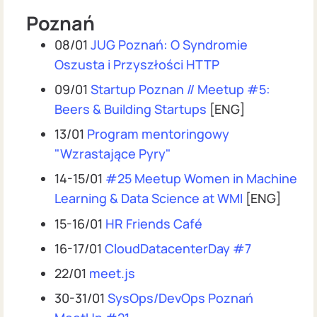
Poznań
08/01
JUG Poznań: O Syndromie
Oszusta i Przyszłości HTTP
09/01
Startup Poznan // Meetup #5:
Beers & Building Startups
[ENG]
13/01
Program mentoringowy
"Wzrastające Pyry"
14-15/01
#25 Meetup Women in Machine
Learning & Data Science at WMI
[ENG]
15-16/01
HR Friends Café
16-17/01
CloudDatacenterDay #7
22/01
meet.js
30-31/01
SysOps/DevOps Poznań