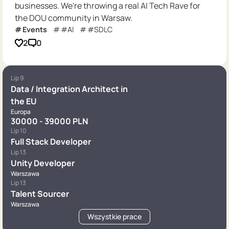
businesses. We're throwing a real AI Tech Rave for
the DOU community in Warsaw.
Events
#AI
#SDLC
2
0
Lip 9
Data / Integration Architect in
the EU
Europa
30000 - 39000 PLN
Lip 10
Full Stack Developer
Lip 13
Unity Developer
Warszawa
Lip 13
Talent Sourcer
Warszawa
Wszystkie prace