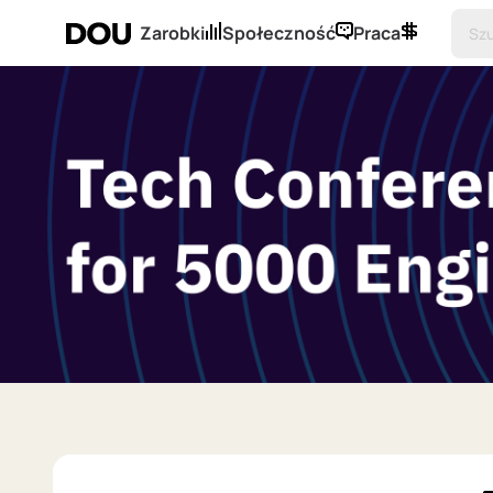
Zarobki
Społeczność
Praca