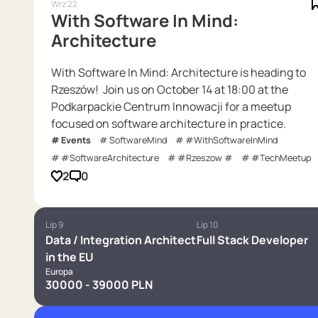
Wrz 22
With Software In Mind:
Architecture
With Software In Mind: Architecture is heading to
Rzeszów! Join us on October 14 at 18:00 at the
Podkarpackie Centrum Innowacji for a meetup
focused on software architecture in practice.
Events
SoftwareMind
#WithSoftwareInMind
#SoftwareArchitecture
#Rzeszow #
#TechMeetup
2
0
Lip 9
Lip 10
Data / Integration Architect
Full Stack Developer
in the EU
Europa
30000 - 39000 PLN