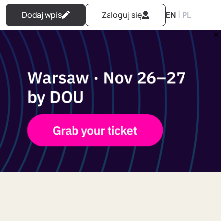
|
Dodaj wpis
Zaloguj się
EN
PL