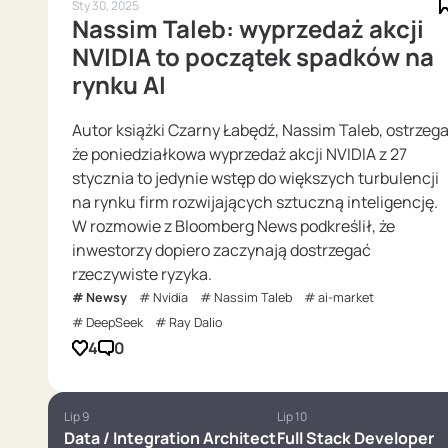
Sty 30, 2025
Nassim Taleb: wyprzedaż akcji
NVIDIA to początek spadków na
rynku AI
Autor książki Czarny Łabędź, Nassim Taleb, ostrzega
że poniedziałkowa wyprzedaż akcji NVIDIA z 27
stycznia to jedynie wstęp do większych turbulencji
na rynku firm rozwijających sztuczną inteligencję.
W rozmowie z Bloomberg News podkreślił, że
inwestorzy dopiero zaczynają dostrzegać
rzeczywiste ryzyka.
Newsy
Nvidia
Nassim Taleb
ai-market
DeepSeek
Ray Dalio
4
0
Lip 9
Lip 10
Data / Integration Architect
Full Stack Developer