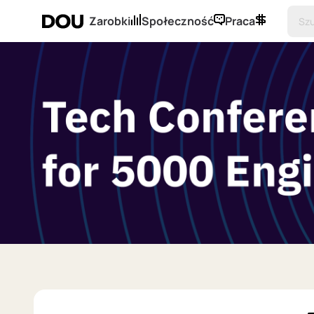
Zarobki
Społeczność
Praca