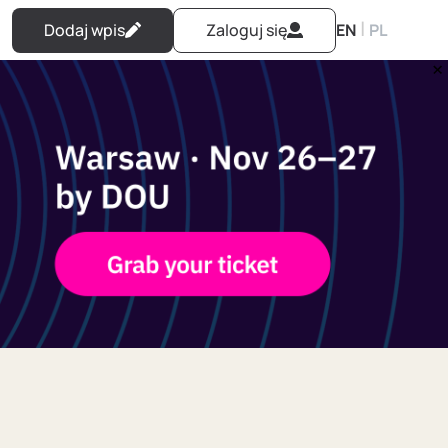
|
Dodaj wpis
Zaloguj się
EN
PL