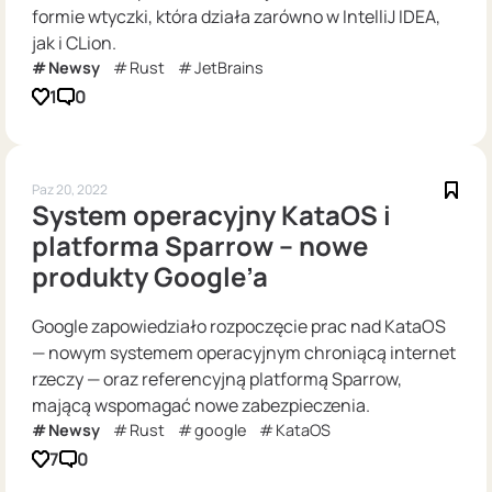
formie wtyczki, która działa zarówno w IntelliJ IDEA,
jak i CLion.
Newsy
Rust
JetBrains
1
0
Paz 20, 2022
System operacyjny KataOS i
platforma Sparrow – nowe
produkty Google’a
Google zapowiedziało rozpoczęcie prac nad KataOS
— nowym systemem operacyjnym chroniącą internet
rzeczy — oraz referencyjną platformą Sparrow,
mającą wspomagać nowe zabezpieczenia.
Newsy
Rust
google
KataOS
7
0