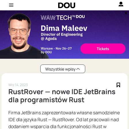
Wszystkie wpisy
Wrz 14, 2023
RustRover — nowe IDE JetBrains
dla programistów Rust
Firma JetBrains zaprezentowała własne samodzielne
IDE dla języka Rust — RustRover. Od lat pracowali nad
dodaniem wsparcia dla funkcjonalności Rust w