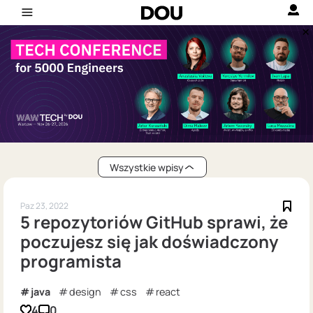
Wszystkie wpisy
Paz 23, 2022
5 repozytoriów GitHub sprawi, że
poczujesz się jak doświadczony
programista
java
design
css
react
4
0