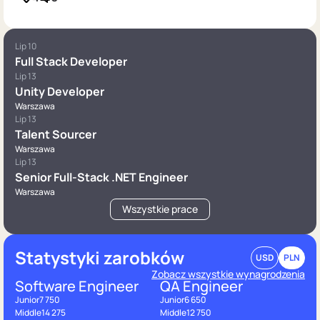
Lip 10
Full Stack Developer
Lip 13
Unity Developer
Warszawa
Lip 13
Talent Sourcer
Warszawa
Lip 13
Senior Full-Stack .NET Engineer
Warszawa
Wszystkie prace
Statystyki zarobków
USD
PLN
Zobacz wszystkie wynagrodzenia
Software Engineer
QA Engineer
Junior
7 750
Junior
6 650
Middle
14 275
Middle
12 750