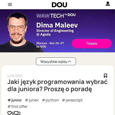
Wszystkie wpisy
Lis 8, 2022
Jaki język programowania wybrać
dla juniora? Proszę o poradę
junior
junior
python
javascript
first offer
6
2