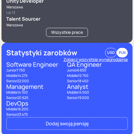
Unity Developer
Warszawa
Lip 13
Talent Sourcer
Warszawa
Wszystkie prace
Statystyki zarobków
USD
PLN
Zobacz wszystkie wynagrodzenia
Software Engineer
QA Engineer
Junior
7 750
Junior
6 650
Middle
14 275
Middle
12 750
Senior
22 000
Senior
18 450
Management
Analyst
Middle
14 100
Middle
14 500
Senior
20 625
Senior
19 000
DevOps
Middle
16 200
Senior
23 475
Dodaj swoją pensję