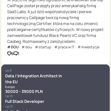
CallPage został przejęty przez amerykańską firmę
SaaS Labs. A już dziś współzałożyciele i pierwsi
pracownicy Callpage tworzą nową firmę
technologiczną Certifier, która ma na celu zmienić
postrzeganie certyfikatów cyfrowych. W nowy projekt
zainwestował fundusz Black Pearls VC oraz firma
Casbeg. Rozmawiamy z założycielami.
DOU
dou
startup
praca w IT
inwestycje
6
1
Lip 9
Data / Integration Architect in
the EU
Europa
30000 - 39000 PLN
Lip 10
Full Stack Developer
Lip 13