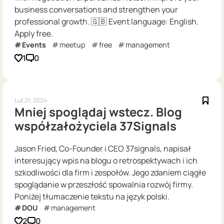
business conversations and strengthen your
professional growth. 🇬🇧 Event language: English.
Apply free.
Events
meetup
free
management
1
0
Lut 21, 2024
Mniej spoglądaj wstecz. Blog
współzałożyciela 37Signals
Jason Fried, Co-Founder і CEO 37signals, napisał
interesujący wpis na blogu o retrospektywach i ich
szkodliwości dla firm i zespołów. Jego zdaniem ciągłe
spoglądanie w przeszłość spowalnia rozwój firmy.
Poniżej tłumaczenie tekstu na język polski.
DOU
management
2
0