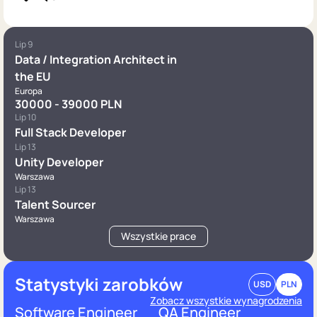
Lip 9
Data / Integration Architect in
the EU
Europa
30000 - 39000 PLN
Lip 10
Full Stack Developer
Lip 13
Unity Developer
Warszawa
Lip 13
Talent Sourcer
Warszawa
Wszystkie prace
Statystyki zarobków
USD
PLN
Zobacz wszystkie wynagrodzenia
Software Engineer
QA Engineer