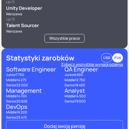
Lip 13
Unity Developer
Warszawa
Lip 13
Talent Sourcer
Warszawa
Wszystkie prace
Statystyki zarobków
USD
PLN
Zobacz wszystkie wynagrodzenia
Software Engineer
QA Engineer
Junior
7 750
Junior
6 650
Middle
14 275
Middle
12 750
Senior
22 000
Senior
18 450
Management
Analyst
Middle
14 100
Middle
14 500
Senior
20 625
Senior
19 000
DevOps
Middle
16 200
Senior
23 475
Dodaj swoją pensję