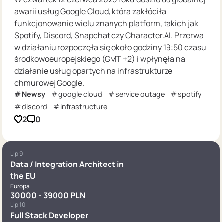
awarii usług Google Cloud, która zakłóciła
funkcjonowanie wielu znanych platform, takich jak
Spotify, Discord, Snapchat czy Character.AI. Przerwa
w działaniu rozpoczęła się około godziny 19:50 czasu
środkowoeuropejskiego (GMT +2) i wpłynęła na
działanie usług opartych na infrastrukturze
chmurowej Google.
Newsy
google cloud
service outage
spotify
discord
infrastructure
2
0
Lip 9
Data / Integration Architect in
the EU
Europa
30000 - 39000 PLN
Lip 10
Full Stack Developer