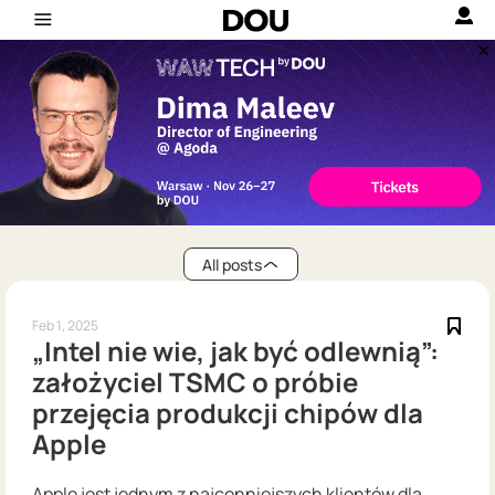
All posts
Feb 1, 2025
„Intel nie wie, jak być odlewnią”:
założyciel TSMC o próbie
przejęcia produkcji chipów dla
Apple
Apple jest jednym z najcenniejszych klientów dla