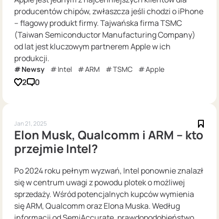
producentów chipów, zwłaszcza jeśli chodzi o iPhone
– flagowy produkt firmy. Tajwańska firma TSMC
(Taiwan Semiconductor Manufacturing Company)
od lat jest kluczowym partnerem Apple w ich
produkcji.
Newsy
Intel
ARM
TSMC
Apple
2
0
Jan 21, 2025
Elon Musk, Qualcomm i ARM – kto
przejmie Intel?
Po 2024 roku pełnym wyzwań, Intel ponownie znalazł
się w centrum uwagi z powodu plotek o możliwej
sprzedaży. Wśród potencjalnych kupców wymienia
się ARM, Qualcomm oraz Elona Muska. Według
informacji od SemiAccurate, prawdopodobieństwo