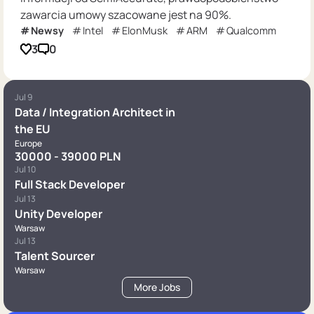
zawarcia umowy szacowane jest na 90%.
Newsy
Intel
ElonMusk
ARM
Qualcomm
3
0
Jul 9
Data / Integration Architect in
the EU
Europe
30000 - 39000 PLN
Jul 10
Full Stack Developer
Jul 13
Unity Developer
Warsaw
Jul 13
Talent Sourcer
Warsaw
More Jobs