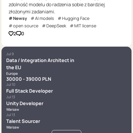
zdolność modelu do radzenia sobie z bardziej
złożonymi zadaniami.
Newsy
AI models
Hugging Face
open source
DeepSeek
MIT license
2
0
Jul 9
Data / Integration Architect in
the EU
Europe
30000 - 39000 PLN
Jul 10
Full Stack Developer
Jul 13
Unity Developer
Warsaw
Jul 13
Talent Sourcer
Warsaw