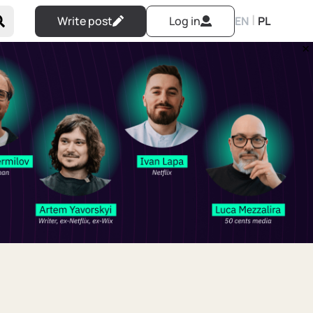
|
Write post
Log in
EN
PL