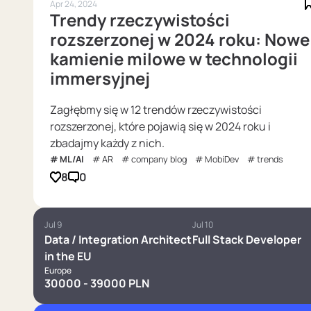
Apr 24, 2024
Trendy rzeczywistości
rozszerzonej w 2024 roku: Nowe
kamienie milowe w technologii
immersyjnej
Zagłębmy się w 12 trendów rzeczywistości
rozszerzonej, które pojawią się w 2024 roku i
zbadajmy każdy z nich.
ML/AI
AR
company blog
MobiDev
trends
8
0
Jul 9
Jul 10
Data / Integration Architect
Full Stack Developer
in the EU
Europe
30000 - 39000 PLN