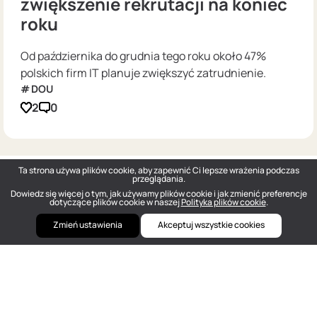
zwiększenie rekrutacji na koniec
roku
Od października do grudnia tego roku około 47%
polskich firm IT planuje zwiększyć zatrudnienie.
DOU
2
0
Ta strona używa plików cookie, aby zapewnić Ci lepsze wrażenia podczas
przeglądania.
Dowiedz się więcej o tym, jak używamy plików cookie i jak zmienić preferencje
dotyczące plików cookie w naszej
Polityka plików cookie
.
Zmień ustawienia
Akceptuj wszystkie cookies
DOU
— Polish Tech Community © 2026
hello@dou.eu
Polityka prywatności
Warunki
Polityka redakcyjna
Szukaj pracy w IT anonimowo
Cennik
Facebook
Twitter
Linkedin