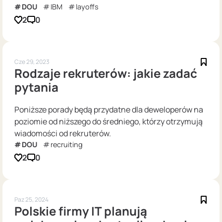
DOU
IBM
layoffs
2
0
Cze 29, 2023
Rodzaje rekruterów: jakie zadać
pytania
Poniższe porady będą przydatne dla deweloperów na
poziomie od niższego do średniego, którzy otrzymują
wiadomości od rekruterów.
DOU
recruiting
2
0
Paz 25, 2024
Polskie firmy IT planują