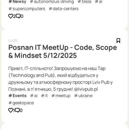
Newsy
autonomous-driving
tesla
ai
supercomputers
data-centers
2
0
Lis 25
Posnan IT MeetUp - Code, Scope
& Mindset 5/12/2025
Привіт, IT-спільното! Запрошуємо на наш Tap
(Technology and Pub), який відбудеться у
дружньому та атмосферному просторі Lviv Pub у
Познані, в п’ятницю, 5 грудня! @lvivpub.pl
Events
ai
it
meetup
ukraine
geekspace
1
0