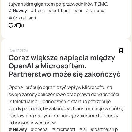
tajwańskim gigantem półprzewodników TSMC.
Newsy
tsmc
softbank
ai
arizona
Cristal Land
2
0
Cze 17, 2025
Coraz większe napięcia między
OpenAI a Microsoftem.
Partnerstwo może się zakończyć
OpenAI próbuje ograniczyć wpływ Microsoftu na
swoje zasoby obliczeniowe oraz prawa do własności
intelektualnej. Jednocześnie startup potrzebuje
zgody partnera, by zakończyć transformację w spółkę
nastawioną na zysk i rozpocząć zbieranie funduszy
od innych inwestorów
Newsy
openai
microsoft
ai
partnership