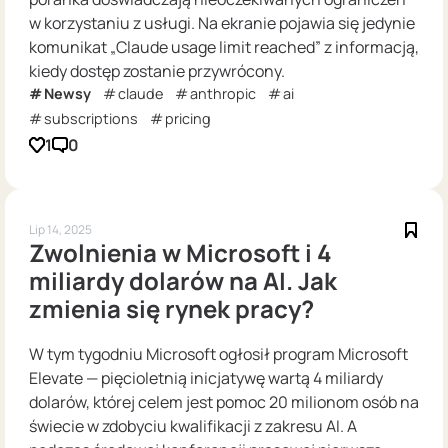
w korzystaniu z usługi. Na ekranie pojawia się jedynie
komunikat „Claude usage limit reached” z informacją,
kiedy dostęp zostanie przywrócony.
Newsy
claude
anthropic
ai
subscriptions
pricing
1
0
Lip 14, 2025
Zwolnienia w Microsoft i 4
miliardy dolarów na AI. Jak
zmienia się rynek pracy?
W tym tygodniu Microsoft ogłosił program Microsoft
Elevate — pięcioletnią inicjatywę wartą 4 miliardy
dolarów, której celem jest pomoc 20 milionom osób na
świecie w zdobyciu kwalifikacji z zakresu AI. A