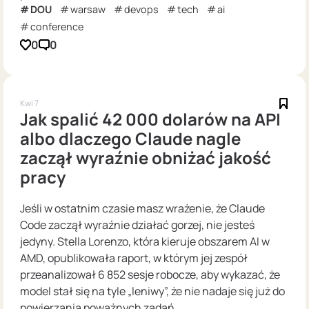
DOU
warsaw
devops
tech
ai
conference
0
0
Kwi 7
Jak spalić 42 000 dolarów na API
albo dlaczego Claude nagle
zaczął wyraźnie obniżać jakość
pracy
Jeśli w ostatnim czasie masz wrażenie, że Claude
Code zaczął wyraźnie działać gorzej, nie jesteś
jedyny. Stella Lorenzo, która kieruje obszarem AI w
AMD, opublikowała raport, w którym jej zespół
przeanalizował 6 852 sesje robocze, aby wykazać, że
model stał się na tyle „leniwy”, że nie nadaje się już do
powierzania poważnych zadań.