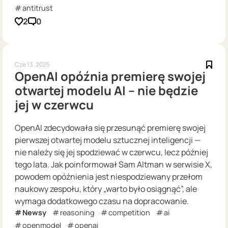
antitrust
2
0
Cze 13, 2025
OpenAI opóźnia premierę swojej
otwartej modelu AI – nie będzie
jej w czerwcu
OpenAI zdecydowała się przesunąć premierę swojej
pierwszej otwartej modelu sztucznej inteligencji —
nie należy się jej spodziewać w czerwcu, lecz później
tego lata. Jak poinformował Sam Altman w serwisie X,
powodem opóźnienia jest niespodziewany przełom
naukowy zespołu, który „warto było osiągnąć”, ale
wymaga dodatkowego czasu na dopracowanie.
Newsy
reasoning
competition
ai
openmodel
openai