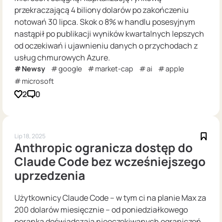
przekraczającą 4 biliony dolarów po zakończeniu
notowań 30 lipca. Skok o 8% w handlu posesyjnym
nastąpił po publikacji wyników kwartalnych lepszych
od oczekiwań i ujawnieniu danych o przychodach z
usług chmurowych Azure.
Newsy
google
market-cap
ai
apple
microsoft
2
0
Lip 18, 2025
Anthropic ogranicza dostęp do
Claude Code bez wcześniejszego
uprzedzenia
Użytkownicy Claude Code – w tym ci na planie Max za
200 dolarów miesięcznie – od poniedziałkowego
poranka doświadczają nieoczekiwanych ograniczeń