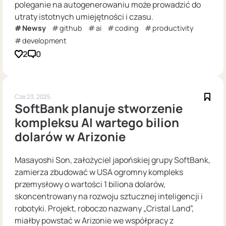
poleganie na autogenerowaniu może prowadzić do
utraty istotnych umiejętności i czasu.
Newsy
github
ai
coding
productivity
development
2
0
Cze 23, 2025
SoftBank planuje stworzenie
kompleksu AI wartego bilion
dolarów w Arizonie
Masayoshi Son, założyciel japońskiej grupy SoftBank,
zamierza zbudować w USA ogromny kompleks
przemysłowy o wartości 1 biliona dolarów,
skoncentrowany na rozwoju sztucznej inteligencji i
robotyki. Projekt, roboczo nazwany „Cristal Land”,
miałby powstać w Arizonie we współpracy z