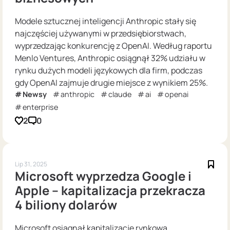
Modele sztucznej inteligencji Anthropic stały się
najczęściej używanymi w przedsiębiorstwach,
wyprzedzając konkurencję z OpenAI. Według raportu
Menlo Ventures, Anthropic osiągnął 32% udziału w
rynku dużych modeli językowych dla firm, podczas
gdy OpenAI zajmuje drugie miejsce z wynikiem 25%.
Newsy
anthropic
claude
ai
openai
enterprise
2
0
Lip 31, 2025
Microsoft wyprzedza Google i
Apple – kapitalizacja przekracza
4 biliony dolarów
Microsoft osiągnął kapitalizację rynkową