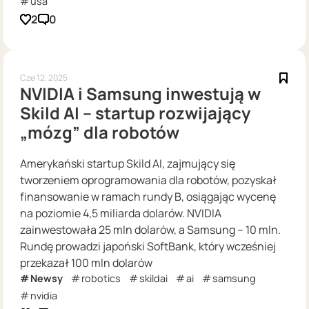
usa
2
0
Cze 12, 2025
NVIDIA i Samsung inwestują w
Skild AI – startup rozwijający
„mózg” dla robotów
Amerykański startup Skild AI, zajmujący się
tworzeniem oprogramowania dla robotów, pozyskał
finansowanie w ramach rundy B, osiągając wycenę
na poziomie 4,5 miliarda dolarów. NVIDIA
zainwestowała 25 mln dolarów, a Samsung – 10 mln.
Rundę prowadzi japoński SoftBank, który wcześniej
przekazał 100 mln dolarów
Newsy
robotics
skildai
ai
samsung
nvidia