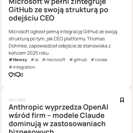
Microsoft w pełni zintegruje
GitHub ze swoją strukturą po
odejściu CEO
Microsoft ogłosił pełną integrację GitHub ze swoją
strukturą po tym, jak CEO platformy, Thomas
Dohmke, zapowiedział odejście ze stanowiska z
końcem 2025 roku.
Newsy
ai
microsoft
github
coreai
integration
1
0
Sie 1, 2025
Anthropic wyprzedza OpenAI
wśród firm – modele Claude
dominują w zastosowaniach
biznesowych