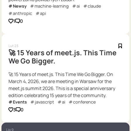
Newsy
machine-learning
ai
claude
anthropic
api
1
0
Lut 23
🚀 15 Years of meet.js. This Time
We Go Bigger.
🚀 15 Years of meet.js. This Time We Go Bigger. On
March 4, 2026, we are meeting in Warsaw for the
meet.js summit 2026. This is a special anniversary
edition celebrating 15 years of the community.
Events
javascript
ai
conference
3
0
Lip 9