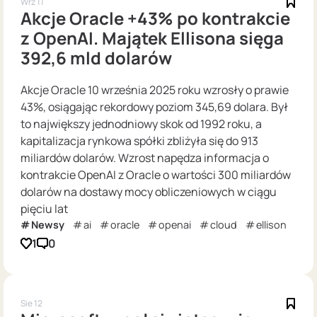
Wrz 11
Akcje Oracle +43% po kontrakcie
z OpenAI. Majątek Ellisona sięga
392,6 mld dolarów
Akcje Oracle 10 września 2025 roku wzrosły o prawie
43%, osiągając rekordowy poziom 345,69 dolara. Był
to największy jednodniowy skok od 1992 roku, a
kapitalizacja rynkowa spółki zbliżyła się do 913
miliardów dolarów. Wzrost napędza informacja o
kontrakcie OpenAI z Oracle o wartości 300 miliardów
dolarów na dostawy mocy obliczeniowych w ciągu
pięciu lat
Newsy
ai
oracle
openai
cloud
ellison
1
0
Sie 12