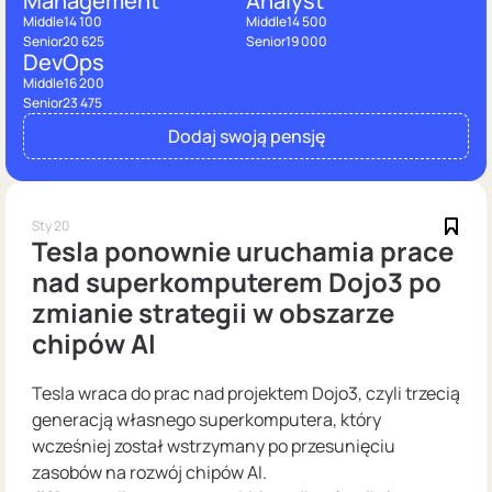
Management
Analyst
Middle
14 100
Middle
14 500
Senior
20 625
Senior
19 000
DevOps
Middle
16 200
Senior
23 475
Dodaj swoją pensję
Sty 20
Tesla ponownie uruchamia prace
nad superkomputerem Dojo3 po
zmianie strategii w obszarze
chipów AI
Tesla wraca do prac nad projektem Dojo3, czyli trzecią
generacją własnego superkomputera, który
wcześniej został wstrzymany po przesunięciu
zasobów na rozwój chipów AI.