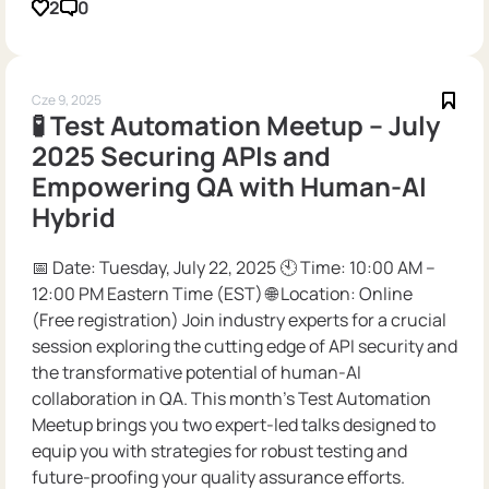
2
0
Cze 9, 2025
🧪 Test Automation Meetup – July
2025 Securing APIs and
Empowering QA with Human-AI
Hybrid
📅 Date: Tuesday, July 22, 2025 🕙 Time: 10:00 AM –
12:00 PM Eastern Time (EST) 🌐 Location: Online
(Free registration) Join industry experts for a crucial
session exploring the cutting edge of API security and
the transformative potential of human-AI
collaboration in QA. This month’s Test Automation
Meetup brings you two expert-led talks designed to
equip you with strategies for robust testing and
future-proofing your quality assurance efforts.