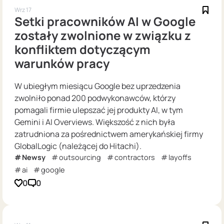
Wrz 17
Setki pracowników AI w Google
zostały zwolnione w związku z
konfliktem dotyczącym
warunków pracy
W ubiegłym miesiącu Google bez uprzedzenia
zwolniło ponad 200 podwykonawców, którzy
pomagali firmie ulepszać jej produkty AI, w tym
Gemini i AI Overviews. Większość z nich była
zatrudniona za pośrednictwem amerykańskiej firmy
GlobalLogic (należącej do Hitachi).
Newsy
outsourcing
contractors
layoffs
ai
google
0
0