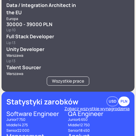
Data / Integration Architect in
the EU
Europa
30000 - 39000 PLN
Lip 10
Full Stack Developer
Lip 13
Unity Developer
Warszawa
Lip 13
Talent Sourcer
Warszawa
Wszystkie prace
Statystyki zarobków
USD
PLN
Zobacz wszystkie wynagrodzenia
Software Engineer
QA Engineer
Junior
7 750
Junior
6 650
Middle
14 275
Middle
12 750
Senior
22 000
Senior
18 450