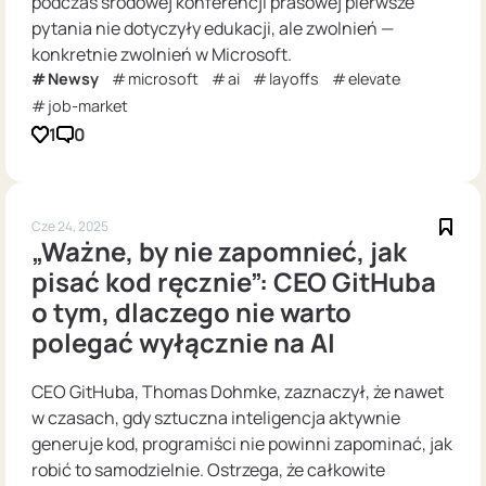
podczas środowej konferencji prasowej pierwsze
pytania nie dotyczyły edukacji, ale zwolnień —
konkretnie zwolnień w Microsoft.
Newsy
microsoft
ai
layoffs
elevate
job-market
1
0
Cze 24, 2025
„Ważne, by nie zapomnieć, jak
pisać kod ręcznie”: CEO GitHuba
o tym, dlaczego nie warto
polegać wyłącznie na AI
CEO GitHuba, Thomas Dohmke, zaznaczył, że nawet
w czasach, gdy sztuczna inteligencja aktywnie
generuje kod, programiści nie powinni zapominać, jak
robić to samodzielnie. Ostrzega, że całkowite