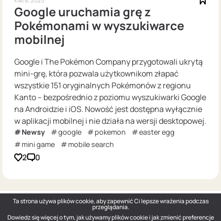
Kwi 8, 2025
Google uruchamia grę z
Pokémonami w wyszukiwarce
mobilnej
Google i The Pokémon Company przygotowali ukrytą
mini-grę, która pozwala użytkownikom złapać
wszystkie 151 oryginalnych Pokémonów z regionu
Kanto – bezpośrednio z poziomu wyszukiwarki Google
na Androidzie i iOS. Nowość jest dostępna wyłącznie
w aplikacji mobilnej i nie działa na wersji desktopowej.
Newsy
google
pokemon
easter egg
mini game
mobile search
2
0
Ta strona używa plików cookie, aby zapewnić Ci lepsze wrażenia podczas
przeglądania.
Dowiedz się więcej o tym, jak używamy plików cookie i jak zmienić preferencje