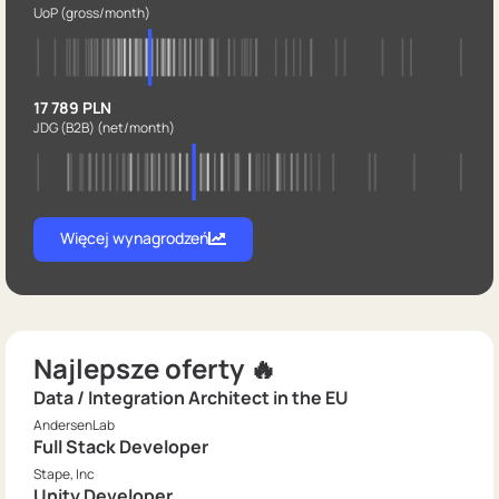
UoP
(gross/month)
17 789 PLN
JDG (B2B)
(net/month)
Więcej wynagrodzeń
Najlepsze oferty 🔥
Data / Integration Architect in the EU
AndersenLab
Full Stack Developer
Stape, Inc
Unity Developer