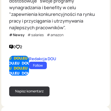
dostosowuje" swoje programy
wynagradzania i benefity w celu
"zapewnienia konkurencyjności na rynku
pracy i przyciągania i utrzymywania
najlepszych pracowników".
Newsy
salaries
amazon
0
2
Redakcja DOU
Follow