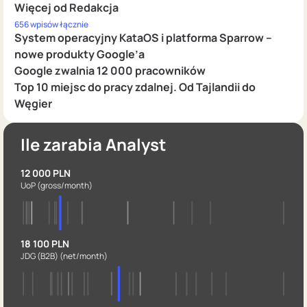
Więcej od Redakcja
656 wpisów łącznie
System operacyjny KataOS i platforma Sparrow –
nowe produkty Google’a
Google zwalnia 12 000 pracowników
Top 10 miejsc do pracy zdalnej. Od Tajlandii do
Węgier
Ile zarabia Analyst
12 000 PLN
UoP
(gross/month)
18 100 PLN
JDG (B2B)
(net/month)