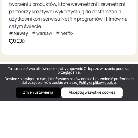
tworzeniu produktów, które wewnętrzni i zewnętrzni
partnerzy kreatywni wykorzystują do dostarczania
użytkownikom serwisu Netflix programów i filmów na
całym świecie
Newsy
warsaw
netflix
3
0
Ta strona używa plików cookie, aby zapewnić Ci lepsze wrażenia podczas
przeglądania.
Dowiedz się więcej o tym, jak używamy plików cookie i jak zmienić preferencje
dotyczące plików cookie w naszej
Polityka plików cookie
.
Zmień ustawienia
Akceptuj wszystkie cookies
DOU
— Polish Tech Community © 2026
hello@dou.eu
Polityka prywatności
Warunki
Polityka redakcyjna
Szukaj pracy w IT anonimowo
Cennik
Facebook
Twitter
Linkedin