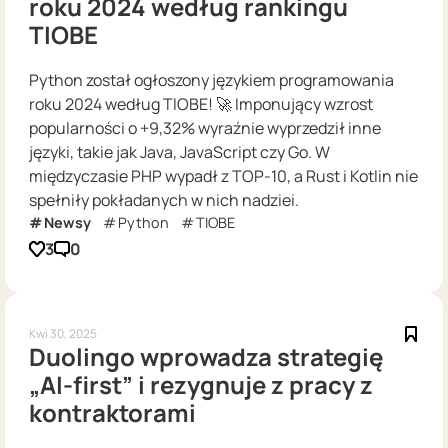
roku 2024 według rankingu
TIOBE
Python został ogłoszony językiem programowania
roku 2024 według TIOBE! 🚀 Imponujący wzrost
popularności o +9,32% wyraźnie wyprzedził inne
języki, takie jak Java, JavaScript czy Go. W
międzyczasie PHP wypadł z TOP-10, a Rust i Kotlin nie
spełniły pokładanych w nich nadziei.
Newsy
Python
TIOBE
3
0
Kwi 30, 2025
Duolingo wprowadza strategię
„AI-first” i rezygnuje z pracy z
kontraktorami