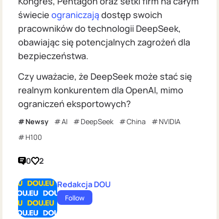
Kongres, Pentagon oraz setki firm na całym
świecie
ograniczają
dostęp swoich
pracowników do technologii DeepSeek,
obawiając się potencjalnych zagrożeń dla
bezpieczeństwa.
Czy uważacie, że DeepSeek może stać się
realnym konkurentem dla OpenAI, mimo
ograniczeń eksportowych?
Newsy
AI
DeepSeek
China
NVIDIA
H100
0
2
Redakcja DOU
Follow