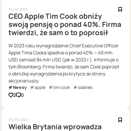
Sty 13, 2023
CEO Apple Tim Cook obniży
swoją pensję o ponad 40%. Firma
twierdzi, że sam o to poprosił
W 2023 roku wynagrodzenie Chief Executive Officer
Apple Tima Cooka spadnie o ponad 40% — 49 mln
USD zamiast 84 mln USD (jak w 2022 r.). Informuje o
tym Bloomberg. Firma twierdzi, że sam Cook poprosił
o obniżkę wynagrodzenia po krytyce ze strony
akcjonariuszy.
Newsy
apple
tim cook
salaries
2
0
Sty 29, 2025
Wielka Brytania wprowadza