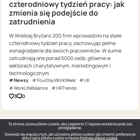
czterodniowy tydzień pracy: jak
zmienia się podejście do
zatrudnienia
W Wielkiej Brytanii 200 firm wprowadziło na stałe
czterodniowy tydzień pracy, zachowując pełne
wynagrodzenie dla swoich pracowników. W sumie
zatrudniają one ponad 5000 osób, głównie w
sektorach charytatywnym, marketingowym i
technologicznym.
Newsy
FourDayWorkWeek
UK
WorkLifeBalance
HRTrends
3
0
Ta strona używa plików cookie, aby zapewnić Ci lepsze wrażenia podczas
przeglądania.
Dowiedz się więcej o tym, jak używamy plików cookie i jak zmienić preferencje
dotyczące plików cookie w naszej
Polityka plików cookie
.