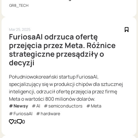
GR8_TECH
Mar 25, 2025
FuriosaAI odrzuca ofertę
przejęcia przez Meta. Różnice
strategiczne przesądziły o
decyzji
Południowokoreański startup FuriosaAI,
specjalizujący się w produkcji chipów dla sztucznej
inteligencji, odrzucił ofertę przejęcia przez firmę
Meta o wartości 800 milionów dolarów.
Newsy
AI
semiconductors
Meta
FuriosaAI
hardware
2
0