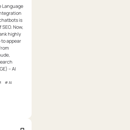
e Language
ntegration
chatbots is
f SEO. Now,
rank highly
o to appear
from
aude,
Search
GE) – AI
M
AI