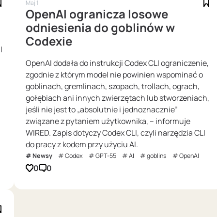
Maj 1
OpenAI ogranicza losowe
odniesienia do goblinów w
Codexie
l
OpenAI dodała do instrukcji Codex CLI ograniczenie,
zgodnie z którym model nie powinien wspominać o
goblinach, gremlinach, szopach, trollach, ograch,
gołębiach ani innych zwierzętach lub stworzeniach,
jeśli nie jest to „absolutnie i jednoznacznie”
związane z pytaniem użytkownika, – informuje
WIRED. Zapis dotyczy Codex CLI, czyli narzędzia CLI
do pracy z kodem przy użyciu AI.
Newsy
Codex
GPT-55
AI
goblins
OpenAI
0
0