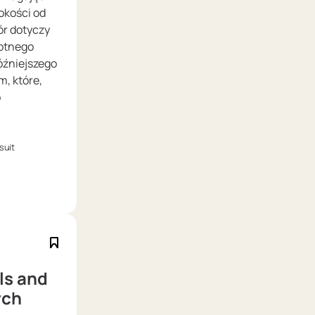
okości od
ór dotyczy
wotnego
óźniejszego
m, które,
o
suit
ls and
rch