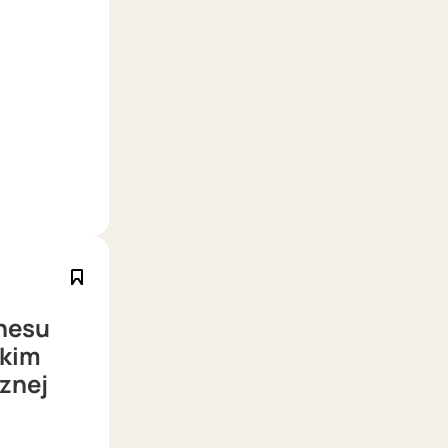
znesu
bkim
znej