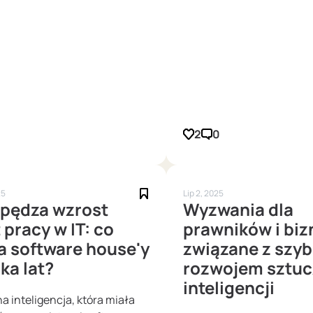
2
0
25
Lip 2, 2025
apędza wzrost
Wyzwania dla
 pracy w IT: co
prawników i bi
a software house'y
związane z szy
lka lat?
rozwojem sztuc
inteligencji
a inteligencja, która miała