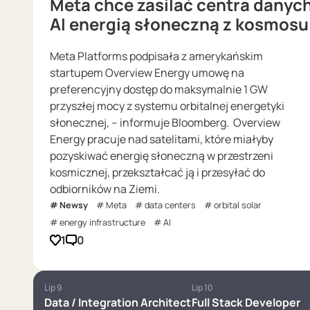
Meta chce zasilać centra danyc
AI energią słoneczną z kosmosu
Meta Platforms podpisała z amerykańskim
startupem Overview Energy umowę na
preferencyjny dostęp do maksymalnie 1 GW
przyszłej mocy z systemu orbitalnej energetyki
słonecznej, – informuje Bloomberg. Overview
Energy pracuje nad satelitami, które miałyby
pozyskiwać energię słoneczną w przestrzeni
kosmicznej, przekształcać ją i przesyłać do
odbiorników na Ziemi.
Newsy
Meta
data centers
orbital solar
energy infrastructure
AI
1
0
Lip 9
Lip 10
Data / Integration Architect
Full Stack Developer