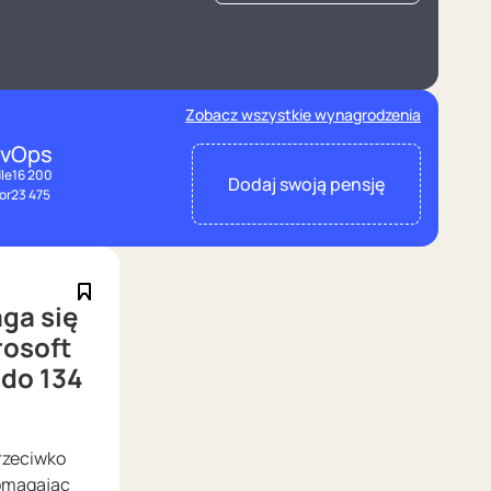
Zobacz wszystkie wynagrodzenia
vOps
le
16 200
Dodaj swoją pensję
or
23 475
ga się
rosoft
do 134
rzeciwko
domagając