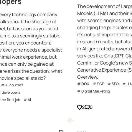
lopers
The development of Larg
Models (LLMs) and their i
every technology company
with search engines and 
talks about the shortage of
changing the principles o
el, but as soon as you send
it's not just important to 
sume to a seemingly suitable
in search results, but als
position, you encounter a
in AI-generated answers 
: everyone needs a specialist
services like ChatGPT, Cl
nimal work experience, but
Gemini, or Google's new 
nce can only be gained at
Generative Experience (S
ere arises the question: what
Overview.
novice specialists do?
DOU
SGE
SEO
LL
AI courses
Digital Marketing
r developers
 the first job
AI
2
0