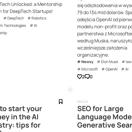
Tech Unlocked: a Mentorship
się odszkodowania w wys
 for DeepTech Startups!
79 do 134 mld dolarów. Sp
DeepTech
Robotics
odejścia OpenAI od pier
m Technologies
AI
modelu non-profit oraz p
ship
partnerstwa z Microsofte
według Muska, naruszył
wcześniejsze założenia
organizacyjne.
Newsy
Elon Musk
law
Microsoft
OpenAI
AI
2
0
Wrz 24
to start your
SEO for Large
ey in the AI
Language Mode
try: tips for
Generative Sea