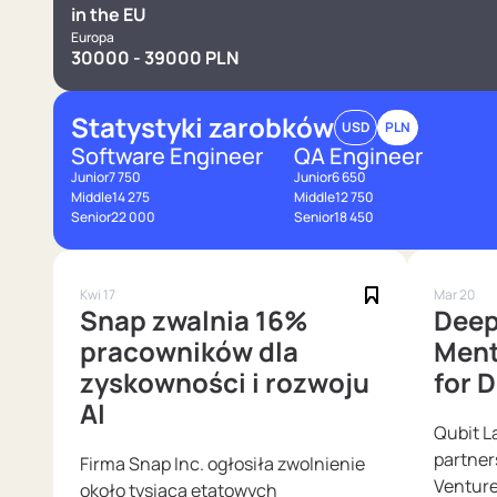
in the EU
Europa
30000 - 39000 PLN
Statystyki zarobków
USD
PLN
Software Engineer
QA Engineer
Junior
7 750
Junior
6 650
Middle
14 275
Middle
12 750
Senior
22 000
Senior
18 450
Kwi 17
Mar 20
Snap zwalnia 16%
Deep
pracowników dla
Ment
zyskowności i rozwoju
for 
AI
Qubit L
partner
Firma Snap Inc. ogłosiła zwolnienie
Venture
około tysiąca etatowych