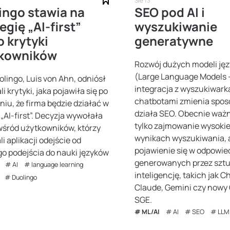
Sie 13
ingo stawia na
SEO pod AI i
egię „AI-first”
wyszukiwanie
 krytyki
generatywne
kowników
Rozwój dużych modeli ję
(Large Language Models –
lingo, Luis von Ahn, odniósł
integracja z wyszukiwark
ali krytyki, jaka pojawiła się po
chatbotami zmienia sposó
niu, że firma będzie działać w
działa SEO. Obecnie ważn
„AI-first”. Decyzja wywołała
tylko zajmowanie wysokiej
śród użytkowników, którzy
wynikach wyszukiwania, a
i aplikacji odejście od
pojawienie się w odpowie
go podejścia do nauki języków
generowanych przez szt
AI
language learning
inteligencję, takich jak C
Duolingo
Claude, Gemini czy nowy
SGE.
ML/AI
AI
SEO
LLM