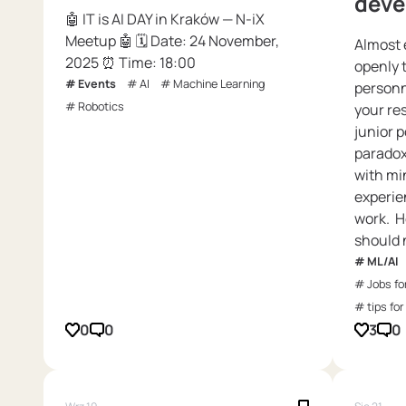
deve
🤖 IT is AI DAY in Kraków — N-iX
Meetup 🤖 🗓 Date: 24 November,
Almost 
2025 ⏰ Time: 18:00
openly 
Events
AI
Machine Learning
personn
Robotics
your re
junior 
paradox
with mi
experie
work. H
should 
ML/AI
Jobs fo
tips for
0
0
3
0