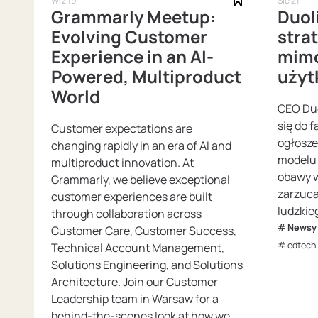
Wrz 19
Sie 21
Grammarly Meetup:
Duol
Evolving Customer
strat
Experience in an AI-
mimo
Powered, Multiproduct
użyt
World
CEO Duo
się do f
Customer expectations are
ogłosze
changing rapidly in an era of AI and
modelu 
multiproduct innovation. At
obawy w
Grammarly, we believe exceptional
zarzucal
customer experiences are built
ludzkie
through collaboration across
Newsy
Customer Care, Customer Success,
edtech
Technical Account Management,
Solutions Engineering, and Solutions
Architecture. Join our Customer
Leadership team in Warsaw for a
behind-the-scenes look at how we