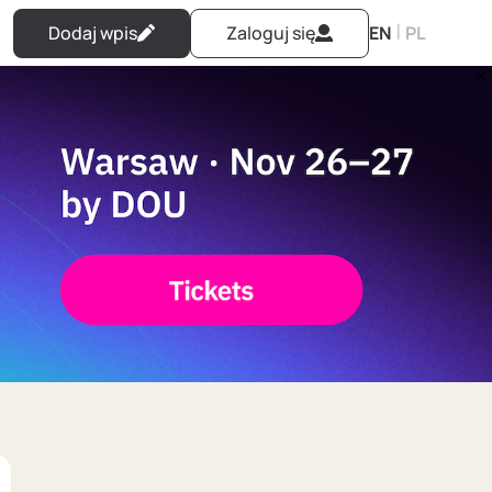
|
Dodaj wpis
Zaloguj się
EN
PL