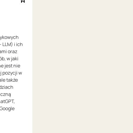
zykowych
 LLM) i ich
ami oraz
b, w jaki
e jest nie
 pozycji w
le także
dziach
uczną
hatGPT,
 Google