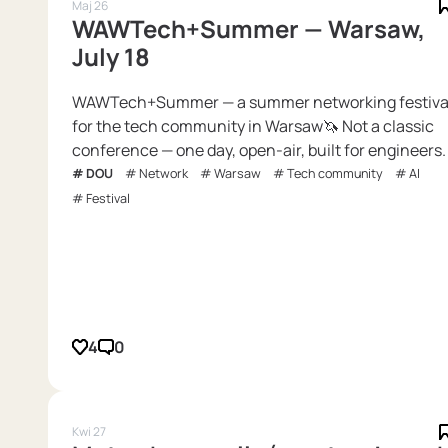
Maj 26
WAWTech+Summer — Warsaw,
July 18
WAWTech+Summer — a summer networking festiva
for the tech community in Warsaw🦄 Not a classic
conference — one day, open-air, built for engineers.
DOU
Network
Warsaw
Tech community
AI
Festival
4
0
Kwi 27