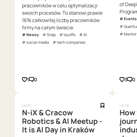
of Deep
pracowników w celu optymalizacji
Program
swoich procesów. To stanowi prawie
Events
16% całkowitej liczby pracowników
Quantu
firmy na całym świecie.
Mentor
Newsy
Snap
layoffs
AI
social-media
tech-companies
1
0
3
0
Lis 21
Lis 19
N-iX & Cracow
How 
Robotics & AI Meetup -
journ
It is AI Day in Kraków
indus