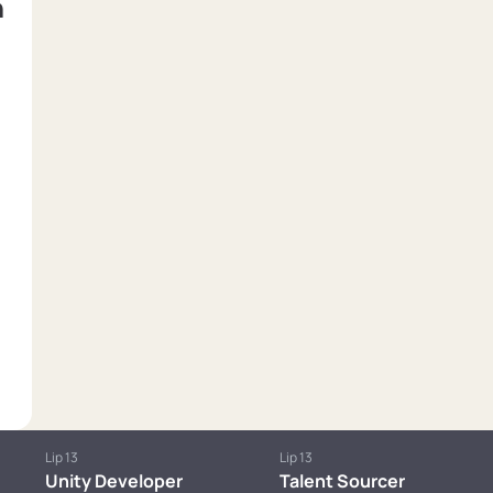
h
Lip 13
Lip 13
Unity Developer
Talent Sourcer