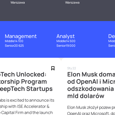
Warszawa
Warszawa
Management
Analyst
De
Middle
14 100
Middle
14 500
Midd
Senior
20 625
Senior
19 000
Seni
Sty 22
Tech Unlocked:
Elon Musk doma
orship Program
od OpenAI i Mic
DeepTech Startups
odszkodowania 
mld dolarów
abs is excited to announce its
ship with ISE Accelerator &
Elon Musk złożył pozew p
 Capital Firm and the launch
OpenAI oraz Microsoft, 