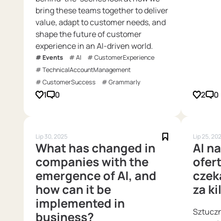
bring these teams together to deliver
value, adapt to customer needs, and
shape the future of customer
experience in an AI-driven world.
Events
AI
CustomerExperience
TechnicalAccountManagement
CustomerSuccess
Grammarly
1
0
2
0
Lip 30, 2025
Lip 25, 20
What has changed in
AI n
companies with the
ofert
emergence of AI, and
czek
how can it be
za ki
implemented in
Sztuczn
business?