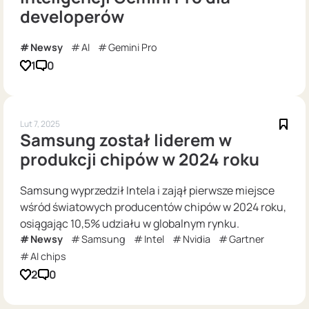
developerów
Newsy
AI
Gemini Pro
1
0
Lut 7, 2025
Samsung został liderem w
produkcji chipów w 2024 roku
Samsung wyprzedził Intela i zajął pierwsze miejsce
wśród światowych producentów chipów w 2024 roku,
osiągając 10,5% udziału w globalnym rynku.
Newsy
Samsung
Intel
Nvidia
Gartner
AI chips
2
0