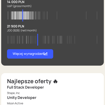
14 000 PLN
UoP
(gross/month)
21 900 PLN
JDG (B2B)
(net/month)
Więcej wynagrodzeń
Najlepsze oferty 🔥
Full Stack Developer
Stape, Inc
Unity Developer
Moon Active