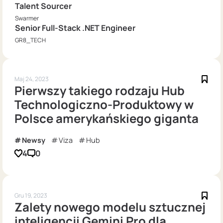
Talent Sourcer
Swarmer
Senior Full-Stack .NET Engineer
GR8_TECH
Maj 24, 2023
Pierwszy takiego rodzaju Hub
Technologiczno-Produktowy w
Polsce amerykańskiego giganta
Newsy
Viza
Hub
4
0
Gru 19, 2023
Zalety nowego modelu sztucznej
inteligencji Gemini Pro dla