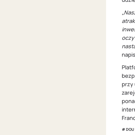
„Nas
atrak
inwe
oczy
nast
napis
Platf
bezp
przy
zare
ponad
inter
Franc
DOU