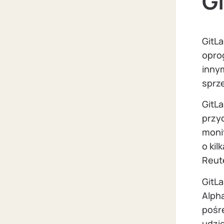
G
GitL
opro
inny
sprze
GitLa
przyc
moni
o kil
Reut
GitLa
Alph
pośr
udzi