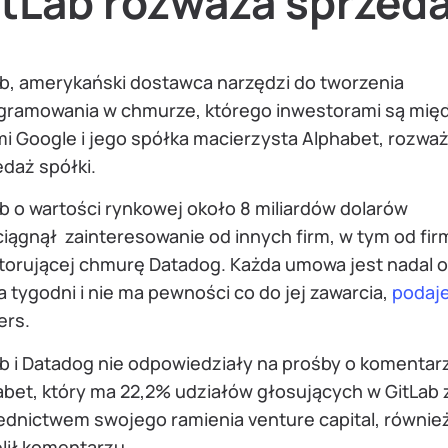
itLab rozważa sprzed
ab, amerykański dostawca narzędzi do tworzenia
gramowania w chmurze, którego inwestorami są mię
mi Google i jego spółka macierzysta Alphabet, rozwa
daż spółki.
b o wartości rynkowej około 8 miliardów dolarów
iągnął zainteresowanie od innych firm, w tym od fir
torującej chmurę Datadog. Każda umowa jest nadal o
ka tygodni i nie ma pewności co do jej zawarcia,
podaj
ers.
b i Datadog nie odpowiedziały na prośby o komentar
abet, który ma 22,2% udziałów głosujących w GitLab 
ednictwem swojego ramienia venture capital, również
elił komentarzu.