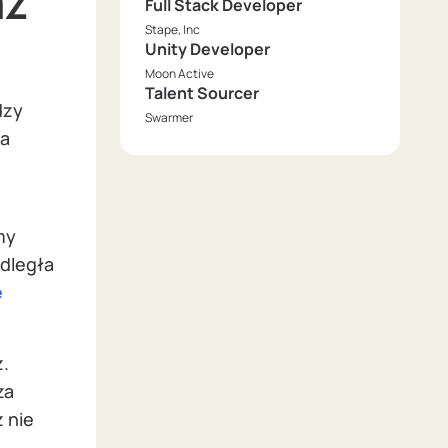
aż
Full Stack Developer
Stape, Inc
Unity Developer
Moon Active
Talent Sourcer
dzy
Swarmer
ża
my
dległa
e
z.
za
 nie