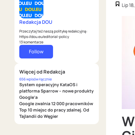
Lip 18
Redakcja DOU
Przeczytaj też naszą politykę redakcyjną:
https://dou.eu/editorial-policy
13 komentarze
Follow
Więcej od Redakcja
656 wpisów łącznie
System operacyjny KataOS i
platforma Sparrow – nowe produkty
Google’a
Google zwalnia 12 000 pracowników
Top 10 miejsc do pracy zdalnej. Od
W
Tajlandii do Węgier