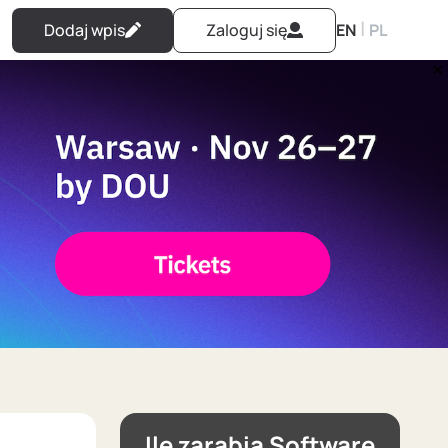
|
Dodaj wpis
Zaloguj się
EN
PL
Ile zarabia Software