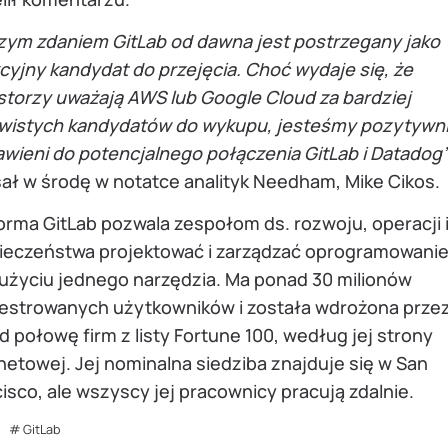
zym zdaniem GitLab od dawna jest postrzegany jako
cyjny kandydat do przejęcia. Choć wydaje się, że
storzy uważają AWS lub Google Cloud za bardziej
wistych kandydatów do wykupu, jesteśmy pozytywn
awieni do potencjalnego połączenia GitLab i Datadog
ał w środę w notatce analityk Needham, Mike Cikos.
orma GitLab pozwala zespołom ds. rozwoju, operacji 
ieczeństwa projektować i zarządzać oprogramowani
 użyciu jednego narzędzia. Ma ponad 30 milionów
jestrowanych użytkowników i została wdrożona prze
 połowę firm z listy Fortune 100, według jej strony
netowej. Jej nominalna siedziba znajduje się w San
isco, ale wszyscy jej pracownicy pracują zdalnie.
GitLab