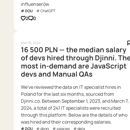
influenserów.
DOU
ChatGPT
2
0
Mar 19, 2024
16 500 PLN — the median salary
of devs hired through Djinni. Th
most in-demand are JavaScript
devs and Manual QAs
We've reviewed the data on IT specialist hires in
Poland for the last six months, sourced from
Djinni.co. Between September 1, 2023, and March 7,
2024, a total of 241 IT specialists were recruited
through this platform. Below are the details of who
was hired and their corresponding salaries.
DOU
djinni
salaries
data