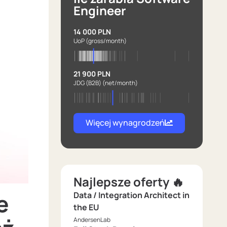
Engineer
14 000 PLN
UoP
(gross/month)
21 900 PLN
JDG (B2B)
(net/month)
Więcej wynagrodzeń
Najlepsze oferty 🔥
e
Data / Integration Architect in
the EU
AndersenLab