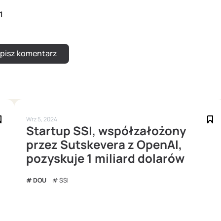
1
Wrz 5, 2024
Startup SSI, współzałożony
przez Sutskevera z OpenAI,
pozyskuje 1 miliard dolarów
DOU
SSI