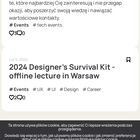
te, które najbardziej Cię zainteresują i nie przegap
okazji, aby poszerzyć swoją wiedzę i nawiązać
wartościowe kontakty.
Events
tech events
3
0
Lut 5, 2024
2024 Designer's Survival Kit -
offline lecture in Warsaw
Events
UX
UI
Design
Career
2
0
Ta strona używa plików cookie, aby zapewnić Ci lepsze wrażenia podczas
przeglądania.
Dowiedz się więcej o tym, jak używamy plików cookie i jak zmienić preferencje
dotyczące plików cookie w naszej
Polityka plików cookie
.