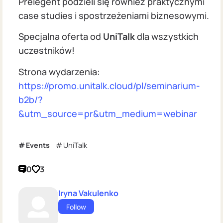
Prelegent podzieli się również praktycznymi
case studies i spostrzeżeniami biznesowymi.
Specjalna oferta od
UniTalk
dla wszystkich
uczestników!
Strona wydarzenia:
https://promo.unitalk.cloud/pl/seminarium-
b2b/?
&utm_source=pr&utm_medium=webinar
Events
UniTalk
0
3
Iryna Vakulenko
Follow