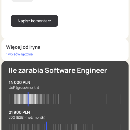
Więcej od Iryna
1 wpisów łącznie
Ile zarabia Software Engineer
14 000 PLN
UoP
(gross/month)
21 900 PLN
JDG (B2B)
(net/month)