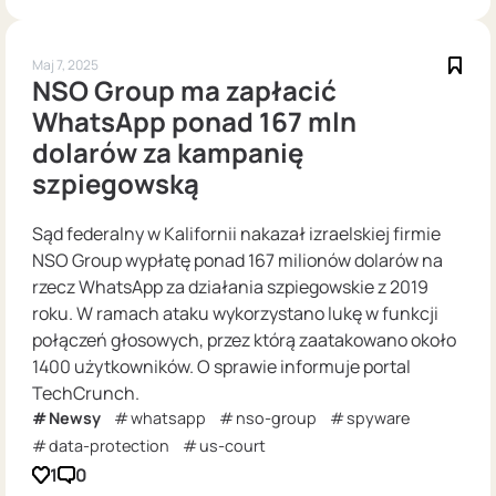
Maj 7, 2025
NSO Group ma zapłacić
WhatsApp ponad 167 mln
dolarów za kampanię
szpiegowską
Sąd federalny w Kalifornii nakazał izraelskiej firmie
NSO Group wypłatę ponad 167 milionów dolarów na
rzecz WhatsApp za działania szpiegowskie z 2019
roku. W ramach ataku wykorzystano lukę w funkcji
połączeń głosowych, przez którą zaatakowano około
1400 użytkowników. O sprawie informuje portal
TechCrunch.
Newsy
whatsapp
nso-group
spyware
data-protection
us-court
1
0