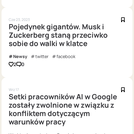
Cze 23, 2023
Pojedynek gigantów. Musk i
Zuckerberg staną przeciwko
sobie do walki w klatce
Newsy
twitter
facebook
2
0
Wrz 17
Setki pracowników AI w Google
zostały zwolnione w związku z
konfliktem dotyczącym
warunków pracy