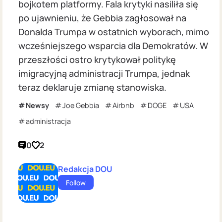
bojkotem platformy. Fala krytyki nasiliła się
po ujawnieniu, że Gebbia zagłosował na
Donalda Trumpa w ostatnich wyborach, mimo
wcześniejszego wsparcia dla Demokratów. W
przeszłości ostro krytykował politykę
imigracyjną administracji Trumpa, jednak
teraz deklaruje zmianę stanowiska.
Newsy
Joe Gebbia
Airbnb
DOGE
USA
administracja
0
2
Redakcja DOU
Follow