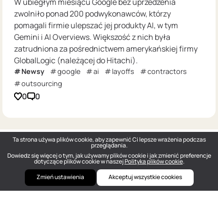
W ubiegłym miesiącu Google bez uprzedzenia
zwolniło ponad 200 podwykonawców, którzy
pomagali firmie ulepszać jej produkty AI, w tym
Gemini i AI Overviews. Większość z nich była
zatrudniona za pośrednictwem amerykańskiej firmy
GlobalLogic (należącej do Hitachi).
Newsy
google
ai
layoffs
contractors
outsourcing
0
0
Ta strona używa plików cookie, aby zapewnić Ci lepsze wrażenia podczas
przeglądania.
Dowiedz się więcej o tym, jak używamy plików cookie i jak zmienić preferencje
dotyczące plików cookie w naszej
Polityka plików cookie
.
Zmień ustawienia
Akceptuj wszystkie cookies