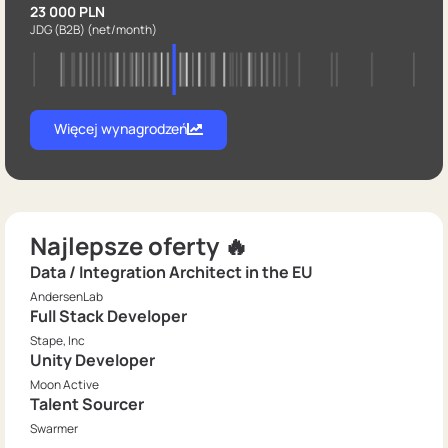
23 000 PLN
JDG (B2B)
(net/month)
Więcej wynagrodzeń
Najlepsze oferty 🔥
Data / Integration Architect in the EU
AndersenLab
Full Stack Developer
Stape, Inc
Unity Developer
Moon Active
Talent Sourcer
Swarmer