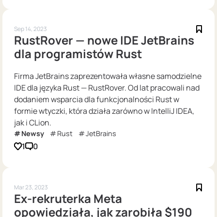
Sep 14, 2023
RustRover — nowe IDE JetBrains
dla programistów Rust
Firma JetBrains zaprezentowała własne samodzielne
IDE dla języka Rust — RustRover. Od lat pracowali nad
dodaniem wsparcia dla funkcjonalności Rust w
formie wtyczki, która działa zarówno w IntelliJ IDEA,
jak i CLion.
Newsy
Rust
JetBrains
1
0
Mar 23, 2023
Ex-rekruterka Meta
opowiedziała, jak zarobiła $190