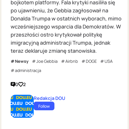
bojkotem platformy. Fala krytyki nasiliła się
po ujawnieniu, że Gebbia zagłosował na
Donalda Trumpa w ostatnich wyborach, mimo
wcześniejszego wsparcia dla Demokratów. W
przeszłości ostro krytykował politykę
imigracyjną administracji Trumpa, jednak
teraz deklaruje zmianę stanowiska.
Newsy
Joe Gebbia
Airbnb
DOGE
USA
administracja
0
2
Redakcja DOU
Follow