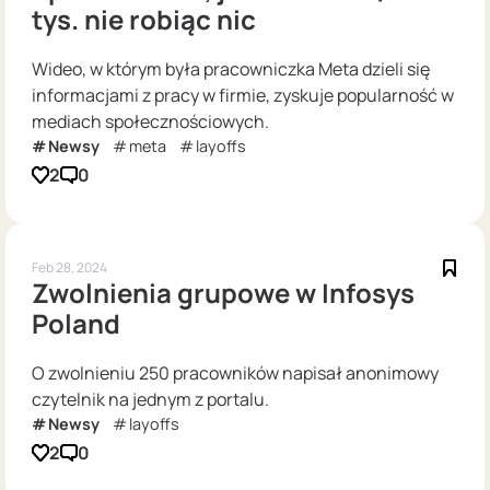
tys. nie robiąc nic
Wideo, w którym była pracowniczka Meta dzieli się
informacjami z pracy w firmie, zyskuje popularność w
mediach społecznościowych.
Newsy
meta
layoffs
2
0
Feb 28, 2024
Zwolnienia grupowe w Infosys
Poland
O zwolnieniu 250 pracowników napisał anonimowy
czytelnik na jednym z portalu.
Newsy
layoffs
2
0