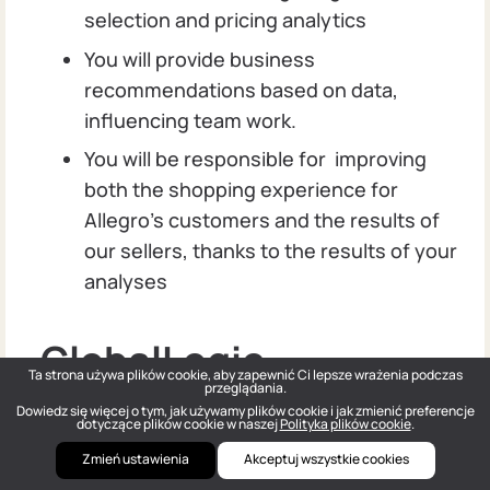
selection and pricing analytics
You will provide business
recommendations based on data,
influencing team work.
You will be responsible for improving
both the shopping experience for
Allegro's customers and the results of
our sellers, thanks to the results of your
analyses
GlobalLogic
Ta strona używa plików cookie, aby zapewnić Ci lepsze wrażenia podczas
przeglądania.
Lokacja: Polska, Wrocław
Dowiedz się więcej o tym, jak używamy plików cookie i jak zmienić preferencje
dotyczące plików cookie w naszej
Polityka plików cookie
.
Trainee Test Engineer
Zmień ustawienia
Akceptuj wszystkie cookies