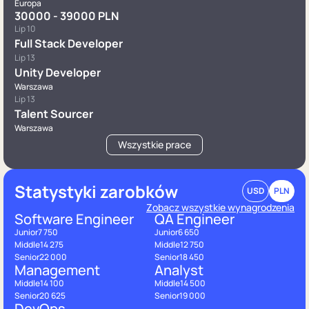
Europa
30000 - 39000 PLN
Lip 10
Full Stack Developer
Lip 13
Unity Developer
Warszawa
Lip 13
Talent Sourcer
Warszawa
Wszystkie prace
Statystyki zarobków
USD
PLN
Zobacz wszystkie wynagrodzenia
Software Engineer
QA Engineer
Junior
7 750
Junior
6 650
Middle
14 275
Middle
12 750
Senior
22 000
Senior
18 450
Management
Analyst
Middle
14 100
Middle
14 500
Senior
20 625
Senior
19 000
DevOps