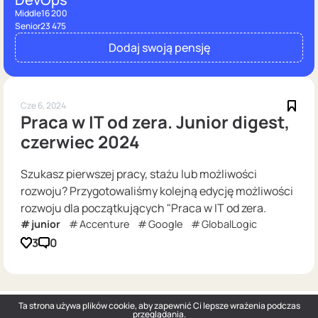
Middle
16 200
Senior
23 475
Dodaj swoją pensję
Cze 6, 2024
Praca w IT od zera. Junior digest,
czerwiec 2024
Szukasz pierwszej pracy, stażu lub możliwości
rozwoju? Przygotowaliśmy kolejną edycję możliwości
rozwoju dla początkujących "Praca w IT od zera.
junior
Accenture
Google
GlobalLogic
3
0
Ta strona używa plików cookie, aby zapewnić Ci lepsze wrażenia podczas
przeglądania.