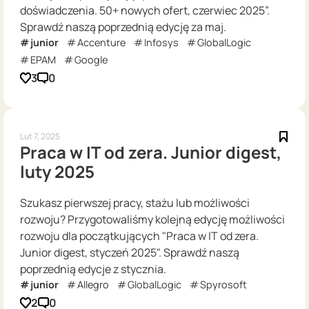
doświadczenia. 50+ nowych ofert, czerwiec 2025”.
Sprawdź naszą poprzednią edycję za maj.
junior
Accenture
Infosys
GlobalLogic
EPAM
Google
3
0
Lut 7, 2025
Praca w IT od zera. Junior digest,
luty 2025
Szukasz pierwszej pracy, stażu lub możliwości
rozwoju? Przygotowaliśmy kolejną edycję możliwości
rozwoju dla początkujących "Praca w IT od zera.
Junior digest, styczeń 2025". Sprawdź naszą
poprzednią edycje z stycznia.
junior
Allegro
GlobalLogic
Spyrosoft
2
0