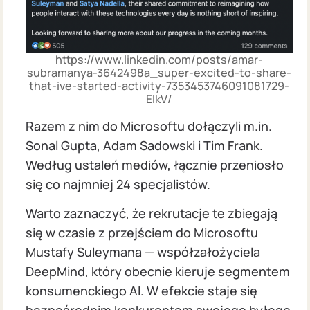
https://www.linkedin.com/posts/amar-
subramanya-3642498a_super-excited-to-share-
that-ive-started-activity-7353453746091081729-
ElkV/
Razem z nim do Microsoftu dołączyli m.in.
Sonal Gupta, Adam Sadowski i Tim Frank.
Według ustaleń mediów, łącznie przeniosło
się co najmniej 24 specjalistów.
Warto zaznaczyć, że rekrutacje te zbiegają
się w czasie z przejściem do Microsoftu
Mustafy Suleymana — współzałożyciela
DeepMind, który obecnie kieruje segmentem
konsumenckiego AI. W efekcie staje się
bezpośrednim konkurentem swojego byłego