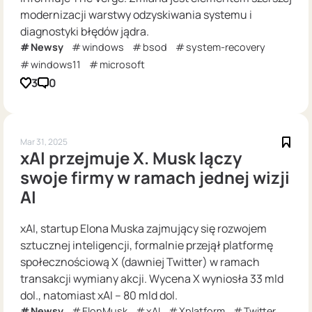
modernizacji warstwy odzyskiwania systemu i
diagnostyki błędów jądra.
Newsy
windows
bsod
system-recovery
windows11
microsoft
3
0
Mar 31, 2025
xAI przejmuje X. Musk lączy
swoje firmy w ramach jednej wizji
AI
xAI, startup Elona Muska zajmujący się rozwojem
sztucznej inteligencji, formalnie przejął platformę
społecznościową X (dawniej Twitter) w ramach
transakcji wymiany akcji. Wycena X wyniosła 33 mld
dol., natomiast xAI – 80 mld dol.
Newsy
ElonMusk
xAI
Xplatform
Twitter