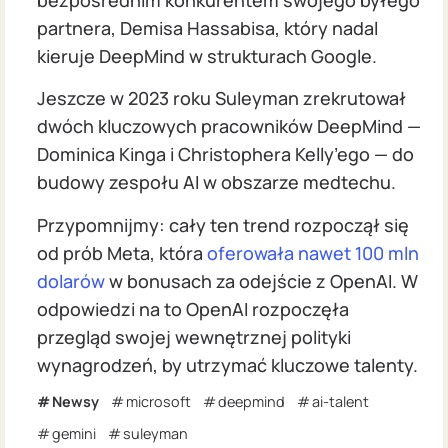
partnera, Demisa Hassabisa, który nadal
kieruje DeepMind w strukturach Google.
Jeszcze w 2023 roku Suleyman zrekrutował
dwóch kluczowych pracowników DeepMind —
Dominica Kinga i Christophera Kelly’ego — do
budowy zespołu AI w obszarze medtechu.
Przypomnijmy: cały ten trend rozpoczął się
od prób Meta, która
oferowała nawet 100 mln
dolarów
w bonusach za odejście z OpenAI. W
odpowiedzi na to OpenAI rozpoczęła
przegląd swojej wewnętrznej polityki
wynagrodzeń, by utrzymać kluczowe talenty.
Newsy
microsoft
deepmind
ai-talent
gemini
suleyman