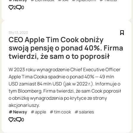
2
0
Sty 13, 2023
CEO Apple Tim Cook obniży
swoją pensję o ponad 40%. Firma
twierdzi, że sam o to poprosił
W 2023 roku wynagrodzenie Chief Executive Officer
Apple Tima Cooka spadnie o ponad 40% — 49 mln
USD zamiast 84 mln USD (jak w 2022 r.). Informuje o
tym Bloomberg. Firma twierdzi, że sam Cook poprosił
o obniżkę wynagrodzenia po krytyce ze strony
akcjonariuszy.
Newsy
apple
tim cook
salaries
2
0