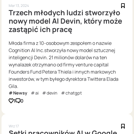
Mar 13, 2024
Trzech młodych ludzi stworzyło
nowy model AI Devin, który może
zastąpić ich pracę
Młoda firma z 10-osobowym zespołem o nazwie
Cognition AI Inc.stworzyła nowy model sztucznej
inteligencji Devin. 21 milionów dolarów na ten
wynalazek otrzymano od firmy venture capital
Founders Fund Petera Thiela i innych markowych
inwestorów, w tym byłego dyrektora Twittera Elada
Gila.
Newsy
ai
devin
chatgpt
1
0
Wrz 17
Setki pracowników AI w Google