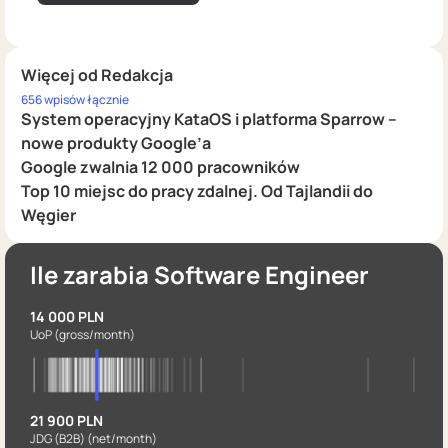
Więcej od Redakcja
656 wpisów łącznie
System operacyjny KataOS i platforma Sparrow –
nowe produkty Google’a
Google zwalnia 12 000 pracowników
Top 10 miejsc do pracy zdalnej. Od Tajlandii do
Węgier
Ile zarabia Software Engineer
14 000 PLN
UoP
(gross/month)
21 900 PLN
JDG (B2B)
(net/month)