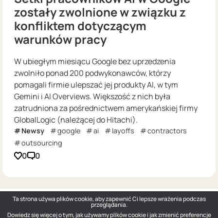
zostały zwolnione w związku z
konfliktem dotyczącym
warunków pracy
W ubiegłym miesiącu Google bez uprzedzenia
zwolniło ponad 200 podwykonawców, którzy
pomagali firmie ulepszać jej produkty AI, w tym
Gemini i AI Overviews. Większość z nich była
zatrudniona za pośrednictwem amerykańskiej firmy
GlobalLogic (należącej do Hitachi).
Newsy
google
ai
layoffs
contractors
outsourcing
0
0
Ta strona używa plików cookie, aby zapewnić Ci lepsze wrażenia podczas
przeglądania.
Dowiedz się więcej o tym, jak używamy plików cookie i jak zmienić preferencje