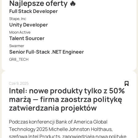
Najlepsze oferty 🔥
Full Stack Developer
Stape, Inc
Unity Developer
Moon Active
Talent Sourcer
Swarmer
Senior Full-Stack .NET Engineer
GR8_TECH
Cze 9, 2025
Intel: nowe produkty tylko z 50%
marżą — firma zaostrza politykę
zatwierdzania projektów
Podczas konferencji Bank of America Global
Technology 2025 Michelle Johnston Holthaus,
szefowa Intel Products, zapowiedziała nową politykę