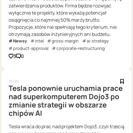
zatwierdzania produktów. Firma będzie rozwijać
wyłącznie te projekty, które wykażą potencjał
osiągnięcia co najmniej 50% marży brutto.
Propozycje, które nie spełniają tego kryterium, nie
otrzymają zasobów inżynieryjnych ani budżetu,
Newsy
intel
gross-margin
ai-strategy
product-approval
corporate-restructuring
3
0
Sty 20
Tesla ponownie uruchamia prace
nad superkomputerem Dojo3 po
zmianie strategii w obszarze
chipów AI
Tesla wraca do prac nad projektem Dojo3, czyli trzecią