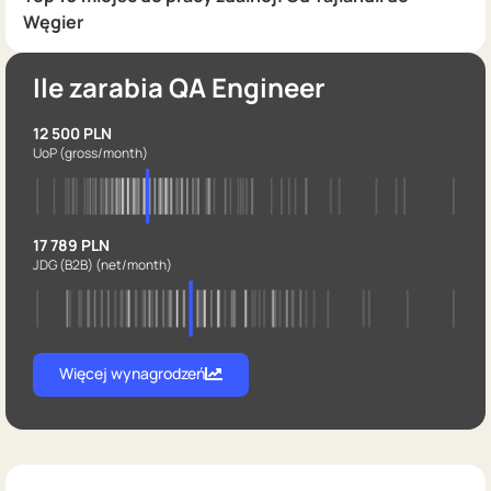
Węgier
Ile zarabia QA Engineer
12 500 PLN
UoP
(gross/month)
17 789 PLN
JDG (B2B)
(net/month)
Więcej wynagrodzeń