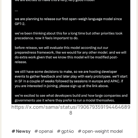
https://x.com/sama/status/190679359194464689
8
Newsy
openai
gpt4o
open-weight model